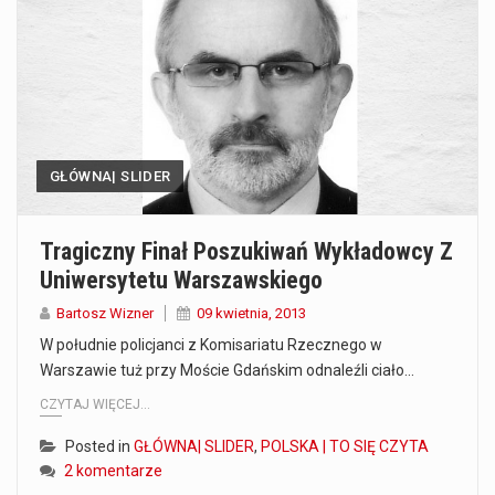
Co to jest prognoza pogody na 14 dni? Prognoza pogody na 14 dni to niezwykle cenne narzędzie, które dostarcza szczegółowych informacji o długoterminowych warunkach atmosferycznych…
Co to jest serwis Aktualności Polska dzisiaj? Serwis Aktualności Polska dzisiaj to żywy i nowoczesny portal, który dostarcza najświeższe wieści z kraju i zagranicy. Obejmuje…
Co to jest cyberbezpieczeństwo w sieci? Cyberbezpieczeństwo w Internecie stanowi istotny element ochrony systemów informacyjnych. Jego zasadniczym celem jest zabezpieczenie przed różnorodnymi cyberzagrożeniami oraz ryzykiem,…
GŁÓWNA| SLIDER
Czym były starożytne igrzyska olimpijskie w Grecji? Starożytne igrzyska olimpijskie odgrywały kluczową rolę w dziejach Grecji. Co cztery lata, w pięknej Olimpii, odbywały się te…
Co to jest globalne ocieplenie? Globalne ocieplenie to proces, który trwa od dłuższego czasu i prowadzi do podnoszenia się średnich temperatur zarówno na naszej planecie,…
Tragiczny Finał Poszukiwań Wykładowcy Z
Uniwersytetu Warszawskiego
Co to jest NATO? NATO, czyli Organizacja Traktatu Północnoatlantyckiego, to międzynarodowy sojusz wojskowy, który powstał 4 kwietnia 1949 roku. Jego głównym celem jest zapewnienie wolności…
Bartosz Wizner
09 kwietnia, 2013
Estetyka i styl: Elegancja vs Minimalizm Główną różnicą, którą widać na pierwszy rzut oka, jest sposób pracy materiału. Rolety rzymskie to produkt typu "2 w 1"…
W południe policjanci z Komisariatu Rzecznego w
Warszawie tuż przy Moście Gdańskim odnaleźli ciało…
Co charakteryzuje wojnę na Ukrainie w 2026 roku? W 2026 roku wojna na Ukrainie trwa już pięć lat, a jej przebieg charakteryzuje się intensywnymi działaniami…
CZYTAJ WIĘCEJ...
Posted in
GŁÓWNA| SLIDER
,
POLSKA | TO SIĘ CZYTA
2 komentarze