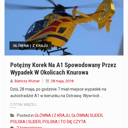
Co to jest prognoza pogody na 14 dni? Prognoza pogody na 14 dni to niezwykle cenne narzędzie, które dostarcza szczegółowych informacji o długoterminowych warunkach atmosferycznych…
Co to jest serwis Aktualności Polska dzisiaj? Serwis Aktualności Polska dzisiaj to żywy i nowoczesny portal, który dostarcza najświeższe wieści z kraju i zagranicy. Obejmuje…
Co to jest cyberbezpieczeństwo w sieci? Cyberbezpieczeństwo w Internecie stanowi istotny element ochrony systemów informacyjnych. Jego zasadniczym celem jest zabezpieczenie przed różnorodnymi cyberzagrożeniami oraz ryzykiem,…
GŁÓWNA | Z KRAJU
Czym były starożytne igrzyska olimpijskie w Grecji? Starożytne igrzyska olimpijskie odgrywały kluczową rolę w dziejach Grecji. Co cztery lata, w pięknej Olimpii, odbywały się te…
Co to jest globalne ocieplenie? Globalne ocieplenie to proces, który trwa od dłuższego czasu i prowadzi do podnoszenia się średnich temperatur zarówno na naszej planecie,…
Potężny Korek Na A1 Spowodowany Przez
Wypadek W Okolicach Knurowa
Co to jest NATO? NATO, czyli Organizacja Traktatu Północnoatlantyckiego, to międzynarodowy sojusz wojskowy, który powstał 4 kwietnia 1949 roku. Jego głównym celem jest zapewnienie wolności…
Bartosz Wizner
28 maja, 2018
Estetyka i styl: Elegancja vs Minimalizm Główną różnicą, którą widać na pierwszy rzut oka, jest sposób pracy materiału. Rolety rzymskie to produkt typu "2 w 1"…
Dziś, 28 maja, po godzinie 7 miał miejsce wypadek na
autostradzie A1 w kierunku na Ostrawę. Wywrócił…
Co charakteryzuje wojnę na Ukrainie w 2026 roku? W 2026 roku wojna na Ukrainie trwa już pięć lat, a jej przebieg charakteryzuje się intensywnymi działaniami…
CZYTAJ WIĘCEJ...
Posted in
GŁÓWNA | Z KRAJU
,
GŁÓWNA| SLIDER
,
POLSKA | SLIDER
,
POLSKA | TO SIĘ CZYTA
2 komentarze