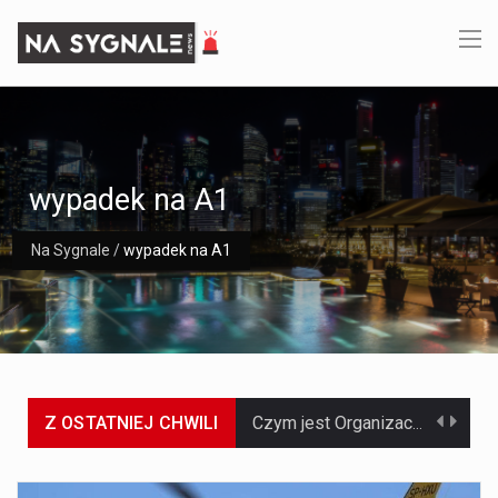
wypadek na A1
Na Sygnale
/
wypadek na A1
Z OSTATNIEJ CHWILI
Czym jest Organizacja Traktatu Północnoatlantyckiego? Organizacja Traktatu Północnoatlantyckiego, powszechnie znana jako NATO, to międzynarodowy sojusz polityczno-wojskowy, który powstał 4 kwietnia 1949 roku. Został założony przez…
Jaką dynamikę wzrostu PKB przewidują prognozy gospodarcze dla Polski w 2026 roku? Prognozy dotyczące gospodarki Polski na rok 2026 sugerują, że Produkt Krajowy Brutto (PKB)…