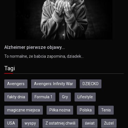
Alzheimer pierwsze objawy...
To normalne, że babcia zapomina, dziadek…
Tagi
Avengers
Avengers: Infinity War
DZIECKO
fakty dnia
Formula 1
Gry
Lifestyle
magiczne miejsca
Piłka nożna
Polska
Tenis
USA
wyspy
Z ostatniej chwili
świat
Żużel