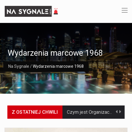
Wydarzenia marcowe 1968
Na Sygnale
/
Wydarzenia marcowe 1968
Z OSTATNIEJ CHWILI
Czym jest Organizacja Traktatu Północnoatlantyckiego? Organizacja Traktatu Północnoatlantyckiego, powszechnie znana jako NATO, to międzynarodowy sojusz polityczno-wojskowy, który powstał 4 kwietnia 1949 roku. Został założony przez…
Jaką dynamikę wzrostu PKB przewidują prognozy gospodarcze dla Polski w 2026 roku? Prognozy dotyczące gospodarki Polski na rok 2026 sugerują, że Produkt Krajowy Brutto (PKB)…