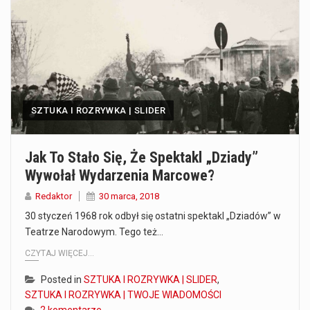
Co to jest prognoza pogody na 14 dni? Prognoza pogody na 14 dni to niezwykle cenne narzędzie, które dostarcza szczegółowych informacji o długoterminowych warunkach atmosferycznych…
Co to jest serwis Aktualności Polska dzisiaj? Serwis Aktualności Polska dzisiaj to żywy i nowoczesny portal, który dostarcza najświeższe wieści z kraju i zagranicy. Obejmuje…
Co to jest cyberbezpieczeństwo w sieci? Cyberbezpieczeństwo w Internecie stanowi istotny element ochrony systemów informacyjnych. Jego zasadniczym celem jest zabezpieczenie przed różnorodnymi cyberzagrożeniami oraz ryzykiem,…
SZTUKA I ROZRYWKA | SLIDER
Czym były starożytne igrzyska olimpijskie w Grecji? Starożytne igrzyska olimpijskie odgrywały kluczową rolę w dziejach Grecji. Co cztery lata, w pięknej Olimpii, odbywały się te…
Co to jest globalne ocieplenie? Globalne ocieplenie to proces, który trwa od dłuższego czasu i prowadzi do podnoszenia się średnich temperatur zarówno na naszej planecie,…
Jak To Stało Się, Że Spektakl „Dziady”
Wywołał Wydarzenia Marcowe?
Co to jest NATO? NATO, czyli Organizacja Traktatu Północnoatlantyckiego, to międzynarodowy sojusz wojskowy, który powstał 4 kwietnia 1949 roku. Jego głównym celem jest zapewnienie wolności…
Redaktor
30 marca, 2018
Estetyka i styl: Elegancja vs Minimalizm Główną różnicą, którą widać na pierwszy rzut oka, jest sposób pracy materiału. Rolety rzymskie to produkt typu "2 w 1"…
30 styczeń 1968 rok odbył się ostatni spektakl „Dziadów” w
Teatrze Narodowym. Tego też…
Co charakteryzuje wojnę na Ukrainie w 2026 roku? W 2026 roku wojna na Ukrainie trwa już pięć lat, a jej przebieg charakteryzuje się intensywnymi działaniami…
CZYTAJ WIĘCEJ...
Posted in
SZTUKA I ROZRYWKA | SLIDER
,
SZTUKA I ROZRYWKA | TWOJE WIADOMOŚCI
2 komentarze