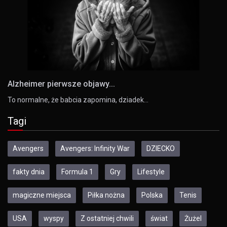
Alzheimer pierwsze objawy...
To normalne, że babcia zapomina, dziadek…
Tagi
Avengers
Avengers: Infinity War
DZIECKO
fakty dnia
Formula 1
Gry
Lifestyle
magiczne miejsca
Piłka nożna
Polska
Tenis
USA
wyspy
Z ostatniej chwili
świat
Żużel