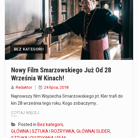
Co to jest prognoza pogody na 14 dni? Prognoza pogody na 14 dni to niezwykle cenne narzędzie, które dostarcza szczegółowych informacji o długoterminowych warunkach atmosferycznych…
Co to jest serwis Aktualności Polska dzisiaj? Serwis Aktualności Polska dzisiaj to żywy i nowoczesny portal, który dostarcza najświeższe wieści z kraju i zagranicy. Obejmuje…
Co to jest cyberbezpieczeństwo w sieci? Cyberbezpieczeństwo w Internecie stanowi istotny element ochrony systemów informacyjnych. Jego zasadniczym celem jest zabezpieczenie przed różnorodnymi cyberzagrożeniami oraz ryzykiem,…
BEZ KATEGORII
Czym były starożytne igrzyska olimpijskie w Grecji? Starożytne igrzyska olimpijskie odgrywały kluczową rolę w dziejach Grecji. Co cztery lata, w pięknej Olimpii, odbywały się te…
Co to jest globalne ocieplenie? Globalne ocieplenie to proces, który trwa od dłuższego czasu i prowadzi do podnoszenia się średnich temperatur zarówno na naszej planecie,…
Nowy Film Smarzowskiego Już Od 28
Września W Kinach!
Co to jest NATO? NATO, czyli Organizacja Traktatu Północnoatlantyckiego, to międzynarodowy sojusz wojskowy, który powstał 4 kwietnia 1949 roku. Jego głównym celem jest zapewnienie wolności…
Redaktor
24 lipca, 2018
Estetyka i styl: Elegancja vs Minimalizm Główną różnicą, którą widać na pierwszy rzut oka, jest sposób pracy materiału. Rolety rzymskie to produkt typu "2 w 1"…
Najnowszy film Wojciecha Smarzowskiego pt. Kler trafi do
kin 28 września tego roku. Kogo zobaczymy…
Co charakteryzuje wojnę na Ukrainie w 2026 roku? W 2026 roku wojna na Ukrainie trwa już pięć lat, a jej przebieg charakteryzuje się intensywnymi działaniami…
CZYTAJ WIĘCEJ...
Posted in
Bez kategorii
,
GŁÓWNA | SZTUKA I ROZRYWKA
,
GŁÓWNA| SLIDER
,
SZTUKA I ROZRYWKA | FILM
,