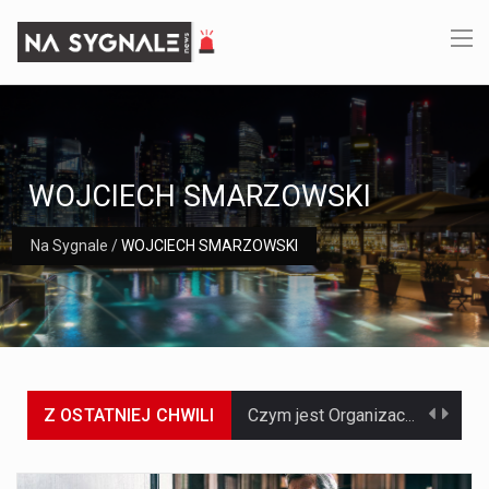
WOJCIECH SMARZOWSKI
Na Sygnale
/
WOJCIECH SMARZOWSKI
Z OSTATNIEJ CHWILI
Czym jest Organizacja Traktatu Północnoatlantyckiego? Organizacja Traktatu Północnoatlantyckiego, powszechnie znana jako NATO, to międzynarodowy sojusz polityczno-wojskowy, który powstał 4 kwietnia 1949 roku. Został założony przez…
Jaką dynamikę wzrostu PKB przewidują prognozy gospodarcze dla Polski w 2026 roku? Prognozy dotyczące gospodarki Polski na rok 2026 sugerują, że Produkt Krajowy Brutto (PKB)…