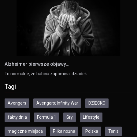
Alzheimer pierwsze objawy...
To normalne, że babcia zapomina, dziadek…
Tagi
Avengers
Avengers: Infinity War
DZIECKO
fakty dnia
Formula 1
Gry
Lifestyle
magiczne miejsca
Piłka nożna
Polska
Tenis