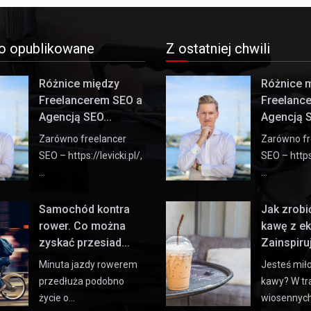
o opublikowane
Z ostatniej chwili
Różnice między
Różnice 
Freelancerem SEO a
Freelanc
Agencją SEO...
Agencją S
Zarówno freelancer
Zarówno fr
SEO – https://levicki.pl/,
SEO – https:
…
…
Samochód kontra
Jak zrob
rower. Co można
kawę z e
zyskać przesiad...
Zainspiruj 
Minuta jazdy rowerem
Jesteś mił
przedłuża podobno
kawy? W tr
życie o…
wiosennyc