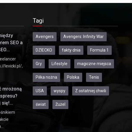
Tagi
między
Avengers
Avengers: Infinity War
erem SEO a
EO...
DZIECKO
fakty dnia
Formula 1
eelancer
Gry
Lifestyle
magiczne miejsca
//levicki.pl/,
Piłka nożna
Polska
Tenis
ić mrożoną
USA
wyspy
Z ostatniej chwili
kspresu?
się!...
świat
Żużel
ośnikiem
akcie
h…