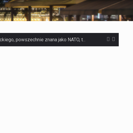
Czym jest Organizacja Traktatu Północnoatlantyckiego? Organizacja Traktatu Północnoatlantyckiego, powszechnie znana jako NATO, to międzynarodowy sojusz polityczno-wojskowy, który powstał 4 kwietnia 1949 roku. Został założony przez…
Jaką dynamikę wzrostu PKB przewidują prognozy gospodarcze dla Polski w 2026 roku? Prognozy dotyczące gospodarki Polski na rok 2026 sugerują, że Produkt Krajowy Brutto (PKB)…
Co to jest prognoza pogody na 14 dni? Prognoza pogody na 14 dni to niezwykle cenne narzędzie, które dostarcza szczegółowych informacji o długoterminowych warunkach atmosferycznych…
Co to jest serwis Aktualności Polska dzisiaj? Serwis Aktualności Polska dzisiaj to żywy i nowoczesny portal, który dostarcza najświeższe wieści z kraju i zagranicy. Obejmuje…
Co to jest cyberbezpieczeństwo w sieci? Cyberbezpieczeństwo w Internecie stanowi istotny element ochrony systemów informacyjnych. Jego zasadniczym celem jest zabezpieczenie przed różnorodnymi cyberzagrożeniami oraz ryzykiem,…
Czym były starożytne igrzyska olimpijskie w Grecji? Starożytne igrzyska olimpijskie odgrywały kluczową rolę w dziejach Grecji. Co cztery lata, w pięknej Olimpii, odbywały się te…
Co to jest globalne ocieplenie? Globalne ocieplenie to proces, który trwa od dłuższego czasu i prowadzi do podnoszenia się średnich temperatur zarówno na naszej planecie,…