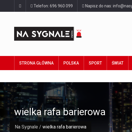
Telefon: 696 960 099
Napisz do nas: info@nasy
STRONA GŁÓWNA
POLSKA
SPORT
ŚWIAT
wielka rafa barierowa
Na Sygnale
/
wielka rafa barierowa