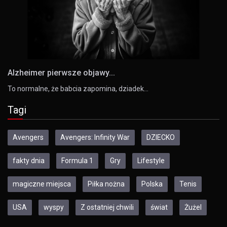
Alzheimer pierwsze objawy...
To normalne, że babcia zapomina, dziadek…
Tagi
Avengers
Avengers: Infinity War
DZIECKO
fakty dnia
Formula 1
Gry
Lifestyle
magiczne miejsca
Piłka nożna
Polska
Tenis
USA
wyspy
Z ostatniej chwili
świat
Żużel