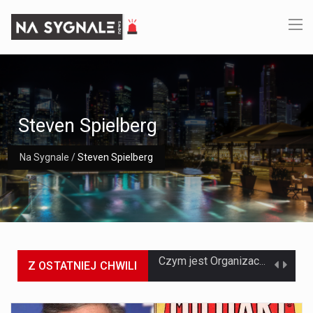
Steven Spielberg
Na Sygnale
/
Steven Spielberg
Z OSTATNIEJ CHWILI
Jaką dynamikę wzrostu PKB przewidują prognozy gospodarcze dla Polski w 2026 roku? Prognozy dotyczące gospodarki Polski na rok 2026 sugerują, że Produkt Krajowy Brutto (PKB)…
Co to jest prognoza pogody na 14 dni? Prognoza pogody na 14 dni to niezwykle cenne narzędzie, które dostarcza szczegółowych informacji o długoterminowych warunkach atmosferycznych…