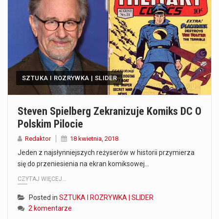
Co to jest serwis Aktualności Polska dzisiaj? Serwis Aktualności Polska dzisiaj to żywy i nowoczesny portal, który dostarcza najświeższe wieści z kraju i zagranicy. Obejmuje…
Co to jest cyberbezpieczeństwo w sieci? Cyberbezpieczeństwo w Internecie stanowi istotny element ochrony systemów informacyjnych. Jego zasadniczym celem jest zabezpieczenie przed różnorodnymi cyberzagrożeniami oraz ryzykiem,…
Czym były starożytne igrzyska olimpijskie w Grecji? Starożytne igrzyska olimpijskie odgrywały kluczową rolę w dziejach Grecji. Co cztery lata, w pięknej Olimpii, odbywały się te…
SZTUKA I ROZRYWKA | SLIDER
Co to jest globalne ocieplenie? Globalne ocieplenie to proces, który trwa od dłuższego czasu i prowadzi do podnoszenia się średnich temperatur zarówno na naszej planecie,…
Co to jest NATO? NATO, czyli Organizacja Traktatu Północnoatlantyckiego, to międzynarodowy sojusz wojskowy, który powstał 4 kwietnia 1949 roku. Jego głównym celem jest zapewnienie wolności…
Steven Spielberg Zekranizuje Komiks DC O
Polskim Pilocie
Estetyka i styl: Elegancja vs Minimalizm Główną różnicą, którą widać na pierwszy rzut oka, jest sposób pracy materiału. Rolety rzymskie to produkt typu "2 w 1"…
Redaktor
18 kwietnia, 2018
Co charakteryzuje wojnę na Ukrainie w 2026 roku? W 2026 roku wojna na Ukrainie trwa już pięć lat, a jej przebieg charakteryzuje się intensywnymi działaniami…
Jeden z najsłynniejszych reżyserów w historii przymierza
się do przeniesienia na ekran komiksowej…
Czym jest Organizacja Traktatu Północnoatlantyckiego? Organizacja Traktatu Północnoatlantyckiego, powszechnie znana jako NATO, to międzynarodowy sojusz polityczno-wojskowy, który powstał 4 kwietnia 1949 roku. Został założony przez…
CZYTAJ WIĘCEJ...
Posted in
SZTUKA I ROZRYWKA | SLIDER
2 komentarze