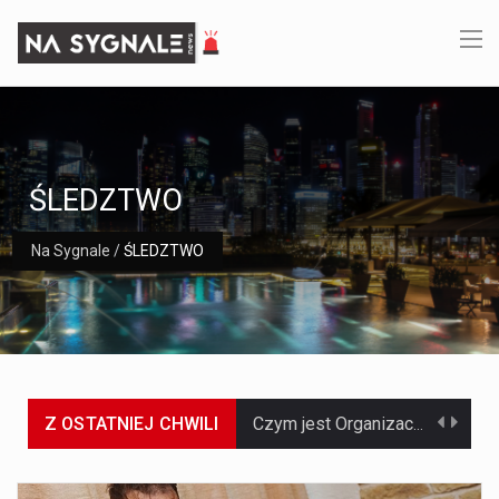
ŚLEDZTWO
Na Sygnale
/
ŚLEDZTWO
Z OSTATNIEJ CHWILI
Czym jest Organizacja Traktatu Północnoatlantyckiego? Organizacja Traktatu Północnoatlantyckiego, powszechnie znana jako NATO, to międzynarodowy sojusz polityczno-wojskowy, który powstał 4 kwietnia 1949 roku. Został założony przez…
Jaką dynamikę wzrostu PKB przewidują prognozy gospodarcze dla Polski w 2026 roku? Prognozy dotyczące gospodarki Polski na rok 2026 sugerują, że Produkt Krajowy Brutto (PKB)…