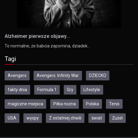
Alzheimer pierwsze objawy...
To normalne, że babcia zapomina, dziadek…
Tagi
Avengers
Avengers: Infinity War
DZIECKO
fakty dnia
Formula 1
Gry
Lifestyle
magiczne miejsca
Piłka nożna
Polska
Tenis
USA
wyspy
Z ostatniej chwili
świat
Żużel