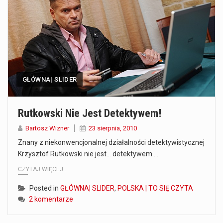
Co to jest prognoza pogody na 14 dni? Prognoza pogody na 14 dni to niezwykle cenne narzędzie, które dostarcza szczegółowych informacji o długoterminowych warunkach atmosferycznych…
Co to jest serwis Aktualności Polska dzisiaj? Serwis Aktualności Polska dzisiaj to żywy i nowoczesny portal, który dostarcza najświeższe wieści z kraju i zagranicy. Obejmuje…
Co to jest cyberbezpieczeństwo w sieci? Cyberbezpieczeństwo w Internecie stanowi istotny element ochrony systemów informacyjnych. Jego zasadniczym celem jest zabezpieczenie przed różnorodnymi cyberzagrożeniami oraz ryzykiem,…
GŁÓWNA| SLIDER
Czym były starożytne igrzyska olimpijskie w Grecji? Starożytne igrzyska olimpijskie odgrywały kluczową rolę w dziejach Grecji. Co cztery lata, w pięknej Olimpii, odbywały się te…
Co to jest globalne ocieplenie? Globalne ocieplenie to proces, który trwa od dłuższego czasu i prowadzi do podnoszenia się średnich temperatur zarówno na naszej planecie,…
Rutkowski Nie Jest Detektywem!
Co to jest NATO? NATO, czyli Organizacja Traktatu Północnoatlantyckiego, to międzynarodowy sojusz wojskowy, który powstał 4 kwietnia 1949 roku. Jego głównym celem jest zapewnienie wolności…
Bartosz Wizner
23 sierpnia, 2010
Znany z niekonwencjonalnej działalności detektywistycznej
Estetyka i styl: Elegancja vs Minimalizm Główną różnicą, którą widać na pierwszy rzut oka, jest sposób pracy materiału. Rolety rzymskie to produkt typu "2 w 1"…
Krzysztof Rutkowski nie jest… detektywem.…
CZYTAJ WIĘCEJ...
Co charakteryzuje wojnę na Ukrainie w 2026 roku? W 2026 roku wojna na Ukrainie trwa już pięć lat, a jej przebieg charakteryzuje się intensywnymi działaniami…
Posted in
GŁÓWNA| SLIDER
,
POLSKA | TO SIĘ CZYTA
2 komentarze