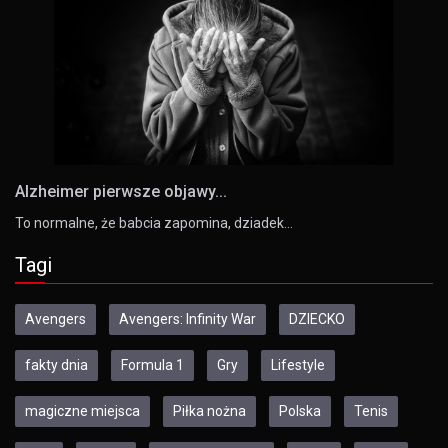
Alzheimer pierwsze objawy...
To normalne, że babcia zapomina, dziadek…
Tagi
Avengers
Avengers: Infinity War
DZIECKO
fakty dnia
Formula 1
Gry
Lifestyle
magiczne miejsca
Piłka nożna
Polska
Tenis