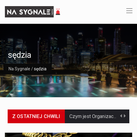
sędzia
Na Sygnale
/
sędzia
Z OSTATNIEJ CHWILI
Czym jest Organizacja Traktatu Północnoatlantyckiego? Organizacja Traktatu Północnoatlantyckiego, powszechnie znana jako NATO, to międzynarodowy sojusz polityczno-wojskowy, który powstał 4 kwietnia 1949 roku. Został założony przez…
Jaką dynamikę wzrostu PKB przewidują prognozy gospodarcze dla Polski w 2026 roku? Prognozy dotyczące gospodarki Polski na rok 2026 sugerują, że Produkt Krajowy Brutto (PKB)…