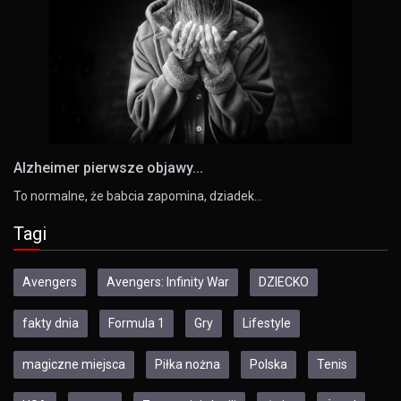
Alzheimer pierwsze objawy...
To normalne, że babcia zapomina, dziadek…
Tagi
Avengers
Avengers: Infinity War
DZIECKO
fakty dnia
Formula 1
Gry
Lifestyle
magiczne miejsca
Piłka nożna
Polska
Tenis