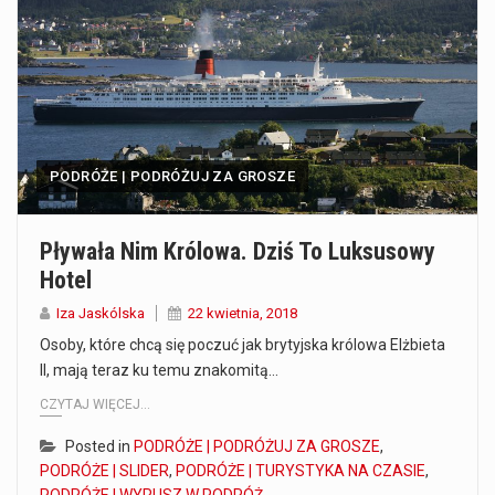
Co to jest prognoza pogody na 14 dni? Prognoza pogody na 14 dni to niezwykle cenne narzędzie, które dostarcza szczegółowych informacji o długoterminowych warunkach atmosferycznych…
Co to jest serwis Aktualności Polska dzisiaj? Serwis Aktualności Polska dzisiaj to żywy i nowoczesny portal, który dostarcza najświeższe wieści z kraju i zagranicy. Obejmuje…
Co to jest cyberbezpieczeństwo w sieci? Cyberbezpieczeństwo w Internecie stanowi istotny element ochrony systemów informacyjnych. Jego zasadniczym celem jest zabezpieczenie przed różnorodnymi cyberzagrożeniami oraz ryzykiem,…
PODRÓŻE | PODRÓŻUJ ZA GROSZE
Czym były starożytne igrzyska olimpijskie w Grecji? Starożytne igrzyska olimpijskie odgrywały kluczową rolę w dziejach Grecji. Co cztery lata, w pięknej Olimpii, odbywały się te…
Co to jest globalne ocieplenie? Globalne ocieplenie to proces, który trwa od dłuższego czasu i prowadzi do podnoszenia się średnich temperatur zarówno na naszej planecie,…
Pływała Nim Królowa. Dziś To Luksusowy
Hotel
Co to jest NATO? NATO, czyli Organizacja Traktatu Północnoatlantyckiego, to międzynarodowy sojusz wojskowy, który powstał 4 kwietnia 1949 roku. Jego głównym celem jest zapewnienie wolności…
Iza Jaskólska
22 kwietnia, 2018
Estetyka i styl: Elegancja vs Minimalizm Główną różnicą, którą widać na pierwszy rzut oka, jest sposób pracy materiału. Rolety rzymskie to produkt typu "2 w 1"…
Osoby, które chcą się poczuć jak brytyjska królowa Elżbieta
II, mają teraz ku temu znakomitą…
Co charakteryzuje wojnę na Ukrainie w 2026 roku? W 2026 roku wojna na Ukrainie trwa już pięć lat, a jej przebieg charakteryzuje się intensywnymi działaniami…
CZYTAJ WIĘCEJ...
Posted in
PODRÓŻE | PODRÓŻUJ ZA GROSZE
,
PODRÓŻE | SLIDER
,
PODRÓŻE | TURYSTYKA NA CZASIE
,
PODRÓŻE | WYRUSZ W PODRÓŻ