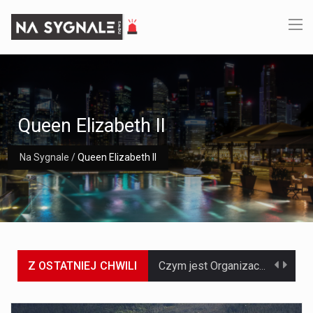
Queen Elizabeth II
Na Sygnale
/
Queen Elizabeth II
Z OSTATNIEJ CHWILI
Czym jest Organizacja Traktatu Północnoatlantyckiego? Organizacja Traktatu Północnoatlantyckiego, powszechnie znana jako NATO, to międzynarodowy sojusz polityczno-wojskowy, który powstał 4 kwietnia 1949 roku. Został założony przez…
Jaką dynamikę wzrostu PKB przewidują prognozy gospodarcze dla Polski w 2026 roku? Prognozy dotyczące gospodarki Polski na rok 2026 sugerują, że Produkt Krajowy Brutto (PKB)…