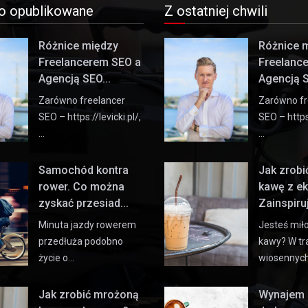
o opublikowane
Z ostatniej chwili
Różnice między
Różnice 
Freelancerem SEO a
Freelanc
Agencją SEO...
Agencją S
Zarówno freelancer
Zarówno fr
SEO – https://levicki.pl/,
SEO – https:
…
…
Samochód kontra
Jak zrob
rower. Co można
kawę z e
zyskać przesiad...
Zainspiruj 
Minuta jazdy rowerem
Jesteś mił
przedłuża podobno
kawy? W tr
życie o…
wiosennyc
Jak zrobić mrożoną
Wynajem 