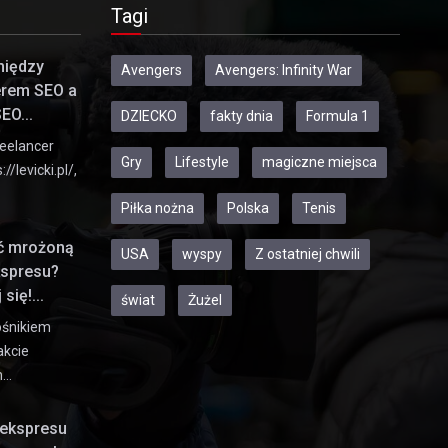
Tagi
między
Avengers
Avengers: Infinity War
erem SEO a
EO...
DZIECKO
fakty dnia
Formula 1
eelancer
Gry
Lifestyle
magiczne miejsca
//levicki.pl/,
Piłka nożna
Polska
Tenis
ić mrożoną
USA
wyspy
Z ostatniej chwili
kspresu?
się!...
świat
Żużel
ośnikiem
akcie
h…
ekspresu