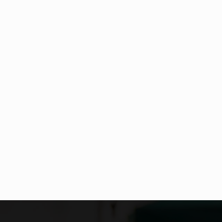
Co to jest NATO? NATO, czyli Organizacja Traktatu Północnoatlantyckiego, to międzynarodowy sojusz wojskowy, który powstał 4 kwietnia 1949 roku. Jego głównym celem jest zapewnienie wolności…
Estetyka i styl: Elegancja vs Minimalizm Główną różnicą, którą widać na pierwszy rzut oka, jest sposób pracy materiału. Rolety rzymskie to produkt typu "2 w 1"…
Co charakteryzuje wojnę na Ukrainie w 2026 roku? W 2026 roku wojna na Ukrainie trwa już pięć lat, a jej przebieg charakteryzuje się intensywnymi działaniami…