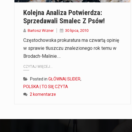
Kolejna Analiza Potwierdza:
Sprzedawali Smalec Z Psów!
Bartosz Wizner
30 lipca, 2010
Częstochowska prokuratura ma czwartą opinię
w sprawie tłuszczu znalezionego rok temu w
Brodach-Malinie.…
CZYTAJ WIĘCEJ...
Posted in
GŁÓWNA| SLIDER
,
POLSKA | TO SIĘ CZYTA
2 komentarze