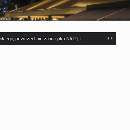
Czym jest Organizacja Traktatu Północnoatlantyckiego? Organizacja Traktatu Północnoatlantyckiego, powszechnie znana jako NATO, to międzynarodowy sojusz polityczno-wojskowy, który powstał 4 kwietnia 1949 roku. Został założony przez…
Jaką dynamikę wzrostu PKB przewidują prognozy gospodarcze dla Polski w 2026 roku? Prognozy dotyczące gospodarki Polski na rok 2026 sugerują, że Produkt Krajowy Brutto (PKB)…
Co to jest prognoza pogody na 14 dni? Prognoza pogody na 14 dni to niezwykle cenne narzędzie, które dostarcza szczegółowych informacji o długoterminowych warunkach atmosferycznych…
Co to jest serwis Aktualności Polska dzisiaj? Serwis Aktualności Polska dzisiaj to żywy i nowoczesny portal, który dostarcza najświeższe wieści z kraju i zagranicy. Obejmuje…
Co to jest cyberbezpieczeństwo w sieci? Cyberbezpieczeństwo w Internecie stanowi istotny element ochrony systemów informacyjnych. Jego zasadniczym celem jest zabezpieczenie przed różnorodnymi cyberzagrożeniami oraz ryzykiem,…
Czym były starożytne igrzyska olimpijskie w Grecji? Starożytne igrzyska olimpijskie odgrywały kluczową rolę w dziejach Grecji. Co cztery lata, w pięknej Olimpii, odbywały się te…
Co to jest globalne ocieplenie? Globalne ocieplenie to proces, który trwa od dłuższego czasu i prowadzi do podnoszenia się średnich temperatur zarówno na naszej planecie,…