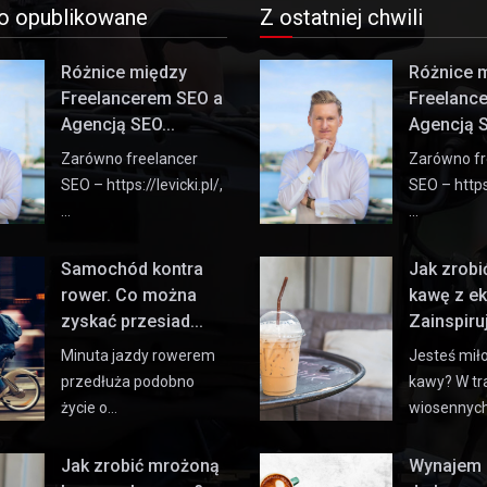
o opublikowane
Z ostatniej chwili
Różnice między
Różnice 
Freelancerem SEO a
Freelanc
Agencją SEO...
Agencją S
Zarówno freelancer
Zarówno fr
SEO – https://levicki.pl/,
SEO – https:
…
…
Samochód kontra
Jak zrob
rower. Co można
kawę z e
zyskać przesiad...
Zainspiruj 
Minuta jazdy rowerem
Jesteś mił
przedłuża podobno
kawy? W tr
życie o…
wiosennyc
Jak zrobić mrożoną
Wynajem 