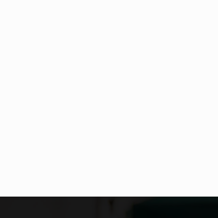
Co to jest NATO? NATO, czyli Organizacja Traktatu Północnoatlantyckiego, to międzynarodowy sojusz wojskowy, który powstał 4 kwietnia 1949 roku. Jego głównym celem jest zapewnienie wolności…
Estetyka i styl: Elegancja vs Minimalizm Główną różnicą, którą widać na pierwszy rzut oka, jest sposób pracy materiału. Rolety rzymskie to produkt typu "2 w 1"…
Co charakteryzuje wojnę na Ukrainie w 2026 roku? W 2026 roku wojna na Ukrainie trwa już pięć lat, a jej przebieg charakteryzuje się intensywnymi działaniami…