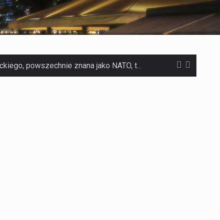
Czym jest Organizacja Traktatu Północnoatlantyckiego? Organizacja Traktatu Północnoatlantyckiego, powszechnie znana jako NATO, to międzynarodowy sojusz polityczno-wojskowy, który powstał 4 kwietnia 1949 roku. Został założony przez…
Jaką dynamikę wzrostu PKB przewidują prognozy gospodarcze dla Polski w 2026 roku? Prognozy dotyczące gospodarki Polski na rok 2026 sugerują, że Produkt Krajowy Brutto (PKB)…
Co to jest prognoza pogody na 14 dni? Prognoza pogody na 14 dni to niezwykle cenne narzędzie, które dostarcza szczegółowych informacji o długoterminowych warunkach atmosferycznych…
Co to jest serwis Aktualności Polska dzisiaj? Serwis Aktualności Polska dzisiaj to żywy i nowoczesny portal, który dostarcza najświeższe wieści z kraju i zagranicy. Obejmuje…
Co to jest cyberbezpieczeństwo w sieci? Cyberbezpieczeństwo w Internecie stanowi istotny element ochrony systemów informacyjnych. Jego zasadniczym celem jest zabezpieczenie przed różnorodnymi cyberzagrożeniami oraz ryzykiem,…
Czym były starożytne igrzyska olimpijskie w Grecji? Starożytne igrzyska olimpijskie odgrywały kluczową rolę w dziejach Grecji. Co cztery lata, w pięknej Olimpii, odbywały się te…
Co to jest globalne ocieplenie? Globalne ocieplenie to proces, który trwa od dłuższego czasu i prowadzi do podnoszenia się średnich temperatur zarówno na naszej planecie,…