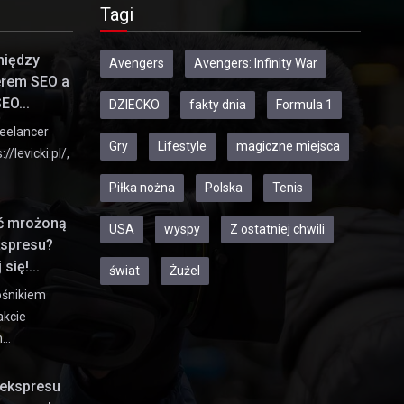
Tagi
między
Avengers
Avengers: Infinity War
erem SEO a
EO...
DZIECKO
fakty dnia
Formula 1
eelancer
Gry
Lifestyle
magiczne miejsca
//levicki.pl/,
Piłka nożna
Polska
Tenis
ić mrożoną
USA
wyspy
Z ostatniej chwili
kspresu?
się!...
świat
Żużel
ośnikiem
akcie
h…
ekspresu