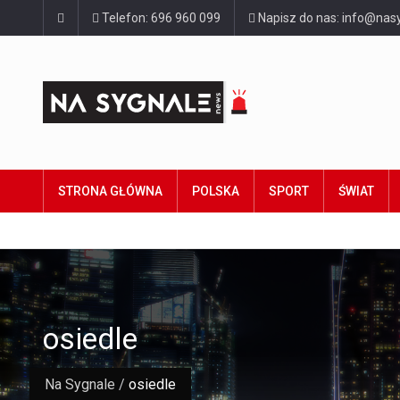
Telefon: 696 960 099
Napisz do nas: info@nasy
STRONA GŁÓWNA
POLSKA
SPORT
ŚWIAT
osiedle
Na Sygnale
/
osiedle