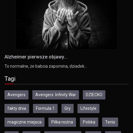
Alzheimer pierwsze objawy...
To normalne, że babcia zapomina, dziadek…
Tagi
Avengers
Avengers: Infinity War
DZIECKO
fakty dnia
Formula 1
Gry
Lifestyle
magiczne miejsca
Piłka nożna
Polska
Tenis