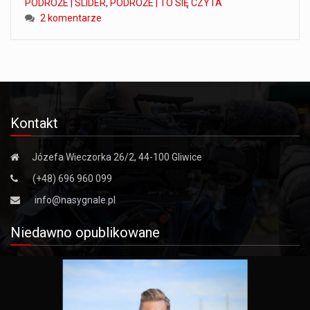
PODRÓŻE | SLIDER
,
PODRÓŻE | TO SIĘ CZYTA
2 komentarze
Kontakt
Józefa Wieczorka 26/2, 44-100 Gliwice
(+48) 696 960 099
info@nasygnale.pl
Niedawno opublikowane