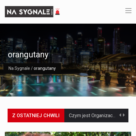
orangutany
Na Sygnale
/
orangutany
Z OSTATNIEJ CHWILI
Czym jest Organizacja Traktatu Północnoatlantyckiego? Organizacja Traktatu Północnoatlantyckiego, powszechnie znana jako NATO, to międzynarodowy sojusz polityczno-wojskowy, który powstał 4 kwietnia 1949 roku. Został założony przez…
Jaką dynamikę wzrostu PKB przewidują prognozy gospodarcze dla Polski w 2026 roku? Prognozy dotyczące gospodarki Polski na rok 2026 sugerują, że Produkt Krajowy Brutto (PKB)…