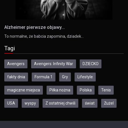
Alzheimer pierwsze objawy...
To normalne, że babcia zapomina, dziadek…
Tagi
Avengers
Avengers: Infinity War
DZIECKO
fakty dnia
Formula 1
Gry
Lifestyle
magiczne miejsca
Piłka nożna
Polska
Tenis
USA
wyspy
Z ostatniej chwili
świat
Żużel