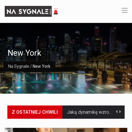
New York
Na Sygnale
/
New York
Z OSTATNIEJ CHWILI
Jaką dynamikę wzrostu PKB przewidują prognozy gospodarcze dla Polski w 2026 roku? Prognozy dotyczące gospodarki Polski na rok 2026 sugerują, że Produkt Krajowy Brutto (PKB)…
Co to jest prognoza pogody na 14 dni? Prognoza pogody na 14 dni to niezwykle cenne narzędzie, które dostarcza szczegółowych informacji o długoterminowych warunkach atmosferycznych…