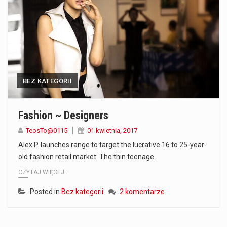
Co to jest serwis Aktualności Polska dzisiaj? Serwis Aktualności Polska dzisiaj to żywy i nowoczesny portal, który dostarcza najświeższe wieści z kraju i zagranicy. Obejmuje…
Co to jest cyberbezpieczeństwo w sieci? Cyberbezpieczeństwo w Internecie stanowi istotny element ochrony systemów informacyjnych. Jego zasadniczym celem jest zabezpieczenie przed różnorodnymi cyberzagrożeniami oraz ryzykiem,…
Czym były starożytne igrzyska olimpijskie w Grecji? Starożytne igrzyska olimpijskie odgrywały kluczową rolę w dziejach Grecji. Co cztery lata, w pięknej Olimpii, odbywały się te…
BEZ KATEGORII
Co to jest globalne ocieplenie? Globalne ocieplenie to proces, który trwa od dłuższego czasu i prowadzi do podnoszenia się średnich temperatur zarówno na naszej planecie,…
Co to jest NATO? NATO, czyli Organizacja Traktatu Północnoatlantyckiego, to międzynarodowy sojusz wojskowy, który powstał 4 kwietnia 1949 roku. Jego głównym celem jest zapewnienie wolności…
Fashion ~ Designers
Estetyka i styl: Elegancja vs Minimalizm Główną różnicą, którą widać na pierwszy rzut oka, jest sposób pracy materiału. Rolety rzymskie to produkt typu "2 w 1"…
TeosTo@0115
01 kwietnia, 2017
Alex P. launches range to target the lucrative 16 to 25-year-
Co charakteryzuje wojnę na Ukrainie w 2026 roku? W 2026 roku wojna na Ukrainie trwa już pięć lat, a jej przebieg charakteryzuje się intensywnymi działaniami…
old fashion retail market. The thin teenage…
CZYTAJ WIĘCEJ...
Czym jest Organizacja Traktatu Północnoatlantyckiego? Organizacja Traktatu Północnoatlantyckiego, powszechnie znana jako NATO, to międzynarodowy sojusz polityczno-wojskowy, który powstał 4 kwietnia 1949 roku. Został założony przez…
Posted in
Bez kategorii
2 komentarze