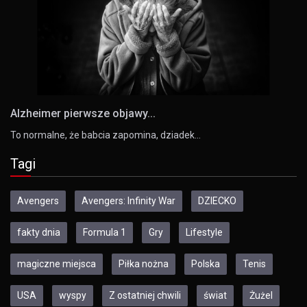
Alzheimer pierwsze objawy...
To normalne, że babcia zapomina, dziadek…
Tagi
Avengers
Avengers: Infinity War
DZIECKO
fakty dnia
Formula 1
Gry
Lifestyle
magiczne miejsca
Piłka nożna
Polska
Tenis
USA
wyspy
Z ostatniej chwili
świat
Żużel