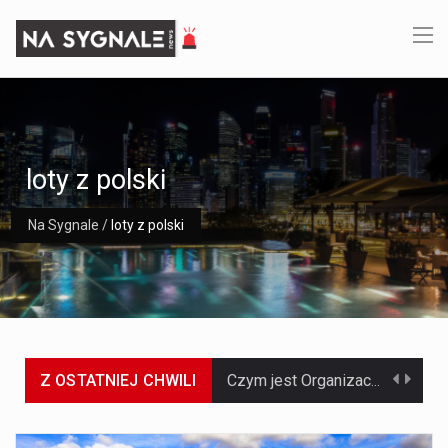
loty z polski
Na Sygnale
/
loty z polski
Z OSTATNIEJ CHWILI
Czym jest Organizacja Traktatu Północnoatlantyckiego? Organizacja Traktatu Północnoatlantyckiego, powszechnie znana jako NATO, to międzynarodowy sojusz polityczno-wojskowy, który powstał 4 kwietnia 1949 roku. Został założony przez…
Jaką dynamikę wzrostu PKB przewidują prognozy gospodarcze dla Polski w 2026 roku? Prognozy dotyczące gospodarki Polski na rok 2026 sugerują, że Produkt Krajowy Brutto (PKB)…