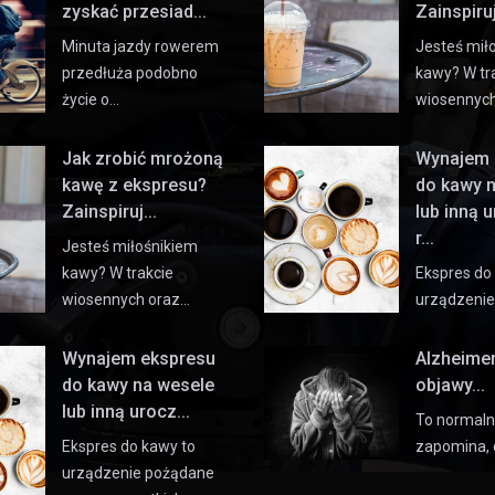
zyskać przesiad...
Zainspiruj 
Minuta jazdy rowerem
Jesteś mił
przedłuża podobno
kawy? W tr
życie o…
wiosennyc
Jak zrobić mrożoną
Wynajem 
kawę z ekspresu?
do kawy 
Zainspiruj...
lub inną 
r...
Jesteś miłośnikiem
kawy? W trakcie
Ekspres do
wiosennych oraz…
urządzeni
Wynajem ekspresu
Alzheime
do kawy na wesele
objawy...
lub inną urocz...
To normaln
Ekspres do kawy to
zapomina, 
urządzenie pożądane