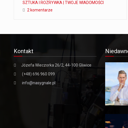
SZTUKA I ROZRYWKA | TWOJE WIADOMOŚCI
2 komentarze
Kontakt
Niedawn
Józefa Wieczorka 26/2, 44-100 Gliwice
(+48) 696 960 099
info@nasygnale.pl