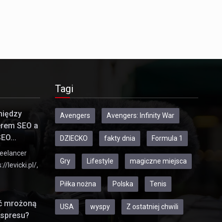
Tagi
między
Avengers
Avengers: Infinity War
erem SEO a
EO...
DZIECKO
fakty dnia
Formula 1
eelancer
Gry
Lifestyle
magiczne miejsca
//levicki.pl/,
Piłka nożna
Polska
Tenis
ić mrożoną
USA
wyspy
Z ostatniej chwili
kspresu?