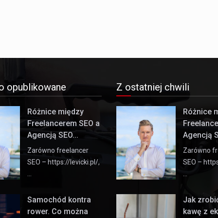
o opublikowane
Z ostatniej chwili
Różnice między
Różnice 
Freelancerem SEO a
Freelanc
Agencją SEO...
Agencją S
Zarówno freelancer
Zarówno fr
SEO – https://levicki.pl/,
SEO – https:
…
…
Samochód kontra
Jak zrob
rower. Co można
kawę z e