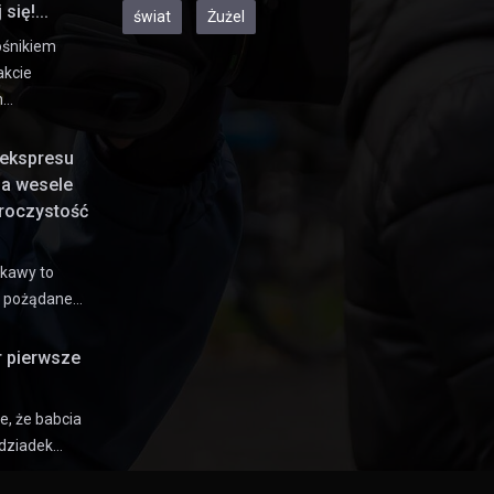
się!...
świat
Żużel
ośnikiem
akcie
h…
ekspresu
na wesele
uroczystość
 kawy to
e pożądane…
r pierwsze
e, że babcia
dziadek…