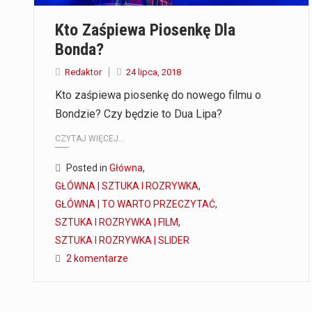
Kto Zaśpiewa Piosenkę Dla
Bonda?
Redaktor
24 lipca, 2018
Kto zaśpiewa piosenkę do nowego filmu o
Bondzie? Czy będzie to Dua Lipa?
CZYTAJ WIĘCEJ...
Posted in
Główna
,
GŁÓWNA | SZTUKA I ROZRYWKA
,
GŁÓWNA | TO WARTO PRZECZYTAĆ
,
SZTUKA I ROZRYWKA | FILM
,
SZTUKA I ROZRYWKA | SLIDER
2 komentarze