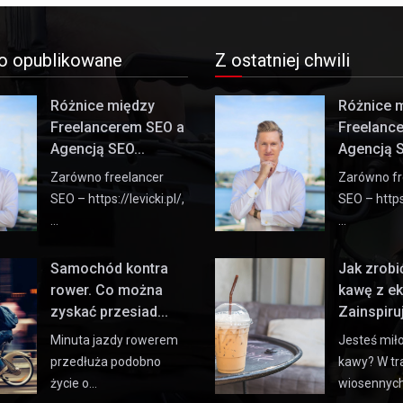
o opublikowane
Z ostatniej chwili
Różnice między
Różnice 
Freelancerem SEO a
Freelanc
Agencją SEO...
Agencją S
Zarówno freelancer
Zarówno fr
SEO – https://levicki.pl/,
SEO – https:
…
…
Samochód kontra
Jak zrob
rower. Co można
kawę z e
zyskać przesiad...
Zainspiruj 
Minuta jazdy rowerem
Jesteś mił
przedłuża podobno
kawy? W tr
życie o…
wiosennyc