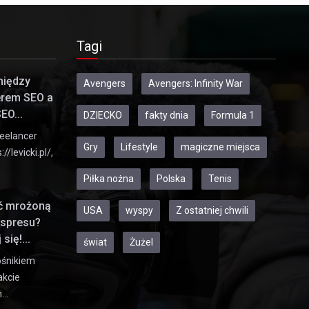
Tagi
między
Avengers
Avengers: Infinity War
erem SEO a
EO...
DZIECKO
fakty dnia
Formula 1
eelancer
Gry
Lifestyle
magiczne miejsca
//levicki.pl/,
Piłka nożna
Polska
Tenis
ić mrożoną
USA
wyspy
Z ostatniej chwili
kspresu?
się!...
świat
Żużel
ośnikiem
akcie
h…