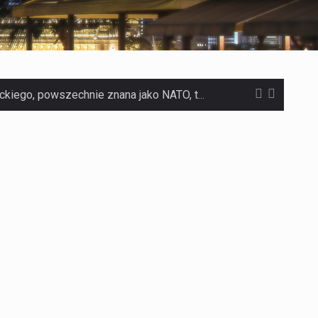
Czym jest Organizacja Traktatu Północnoatlantyckiego? Organizacja Traktatu Północnoatlantyckiego, powszechnie znana jako NATO, to międzynarodowy sojusz polityczno-wojskowy, który powstał 4 kwietnia 1949 roku. Został założony przez…
Jaką dynamikę wzrostu PKB przewidują prognozy gospodarcze dla Polski w 2026 roku? Prognozy dotyczące gospodarki Polski na rok 2026 sugerują, że Produkt Krajowy Brutto (PKB)…
Co to jest prognoza pogody na 14 dni? Prognoza pogody na 14 dni to niezwykle cenne narzędzie, które dostarcza szczegółowych informacji o długoterminowych warunkach atmosferycznych…
Co to jest serwis Aktualności Polska dzisiaj? Serwis Aktualności Polska dzisiaj to żywy i nowoczesny portal, który dostarcza najświeższe wieści z kraju i zagranicy. Obejmuje…
Co to jest cyberbezpieczeństwo w sieci? Cyberbezpieczeństwo w Internecie stanowi istotny element ochrony systemów informacyjnych. Jego zasadniczym celem jest zabezpieczenie przed różnorodnymi cyberzagrożeniami oraz ryzykiem,…
Czym były starożytne igrzyska olimpijskie w Grecji? Starożytne igrzyska olimpijskie odgrywały kluczową rolę w dziejach Grecji. Co cztery lata, w pięknej Olimpii, odbywały się te…
Co to jest globalne ocieplenie? Globalne ocieplenie to proces, który trwa od dłuższego czasu i prowadzi do podnoszenia się średnich temperatur zarówno na naszej planecie,…