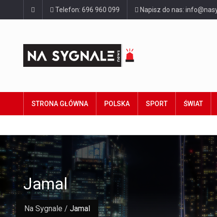
Telefon: 696 960 099
Napisz do nas: info@nasy
STRONA GŁÓWNA
POLSKA
SPORT
ŚWIAT
Jamal
Na Sygnale
/
Jamal