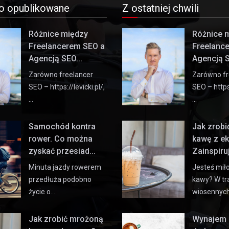
o opublikowane
Z ostatniej chwili
Różnice między
Różnice 
Freelancerem SEO a
Freelanc
Agencją SEO...
Agencją S
Zarówno freelancer
Zarówno fr
SEO – https://levicki.pl/,
SEO – https:
…
…
Samochód kontra
Jak zrob
rower. Co można
kawę z e
zyskać przesiad...
Zainspiruj 
Minuta jazdy rowerem
Jesteś mił
przedłuża podobno
kawy? W tr
życie o…
wiosennyc
Jak zrobić mrożoną
Wynajem 