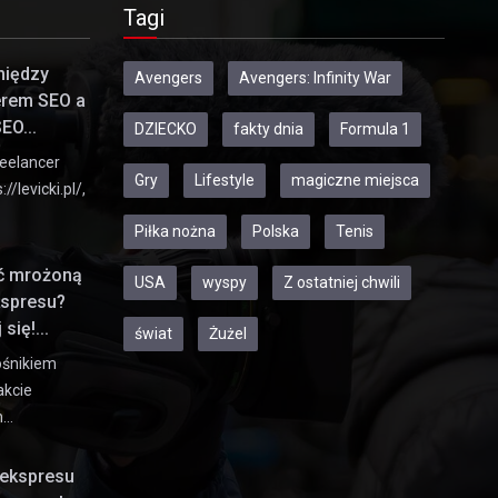
Tagi
między
Avengers
Avengers: Infinity War
erem SEO a
EO...
DZIECKO
fakty dnia
Formula 1
eelancer
Gry
Lifestyle
magiczne miejsca
//levicki.pl/,
Piłka nożna
Polska
Tenis
ić mrożoną
USA
wyspy
Z ostatniej chwili
kspresu?
się!...
świat
Żużel
ośnikiem
akcie
h…
ekspresu