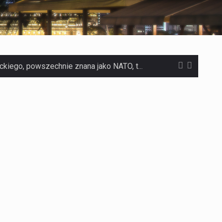
Czym jest Organizacja Traktatu Północnoatlantyckiego? Organizacja Traktatu Północnoatlantyckiego, powszechnie znana jako NATO, to międzynarodowy sojusz polityczno-wojskowy, który powstał 4 kwietnia 1949 roku. Został założony przez…
Jaką dynamikę wzrostu PKB przewidują prognozy gospodarcze dla Polski w 2026 roku? Prognozy dotyczące gospodarki Polski na rok 2026 sugerują, że Produkt Krajowy Brutto (PKB)…
Co to jest prognoza pogody na 14 dni? Prognoza pogody na 14 dni to niezwykle cenne narzędzie, które dostarcza szczegółowych informacji o długoterminowych warunkach atmosferycznych…
Co to jest serwis Aktualności Polska dzisiaj? Serwis Aktualności Polska dzisiaj to żywy i nowoczesny portal, który dostarcza najświeższe wieści z kraju i zagranicy. Obejmuje…
Co to jest cyberbezpieczeństwo w sieci? Cyberbezpieczeństwo w Internecie stanowi istotny element ochrony systemów informacyjnych. Jego zasadniczym celem jest zabezpieczenie przed różnorodnymi cyberzagrożeniami oraz ryzykiem,…
Czym były starożytne igrzyska olimpijskie w Grecji? Starożytne igrzyska olimpijskie odgrywały kluczową rolę w dziejach Grecji. Co cztery lata, w pięknej Olimpii, odbywały się te…
Co to jest globalne ocieplenie? Globalne ocieplenie to proces, który trwa od dłuższego czasu i prowadzi do podnoszenia się średnich temperatur zarówno na naszej planecie,…
Co to jest NATO? NATO, czyli Organizacja Traktatu Północnoatlantyckiego, to międzynarodowy sojusz wojskowy, który powstał 4 kwietnia 1949 roku. Jego głównym celem jest zapewnienie wolności…