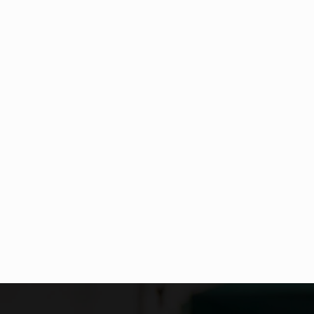
Estetyka i styl: Elegancja vs Minimalizm Główną różnicą, którą widać na pierwszy rzut oka, jest sposób pracy materiału. Rolety rzymskie to produkt typu "2 w 1"…
Co charakteryzuje wojnę na Ukrainie w 2026 roku? W 2026 roku wojna na Ukrainie trwa już pięć lat, a jej przebieg charakteryzuje się intensywnymi działaniami…