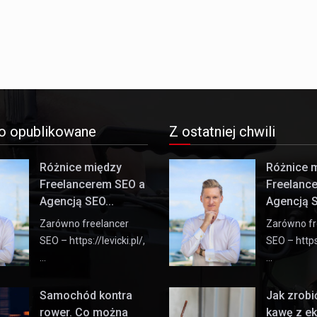
o opublikowane
Z ostatniej chwili
Różnice między
Różnice 
Freelancerem SEO a
Freelanc
Agencją SEO...
Agencją S
Zarówno freelancer
Zarówno fr
SEO – https://levicki.pl/,
SEO – https:
…
…
Samochód kontra
Jak zrob
rower. Co można
kawę z e