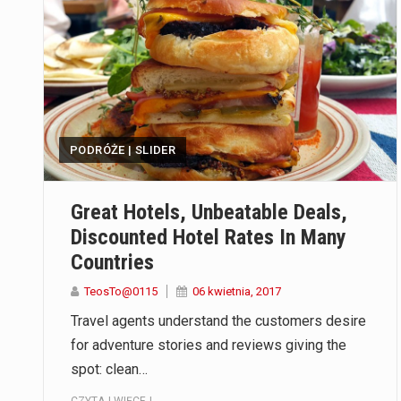
PODRÓŻE | SLIDER
Great Hotels, Unbeatable Deals,
Discounted Hotel Rates In Many
Countries
TeosTo@0115
06 kwietnia, 2017
Travel agents understand the customers desire
for adventure stories and reviews giving the
spot: clean…