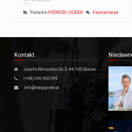
CZYTAJ WIĘCEJ...
Posted in
PODRÓŻE | SLIDER
3 komentarze
Kontakt
Niedawn
Józefa Wieczorka 26/2, 44-100 Gliwice
(+48) 696 960 099
info@nasygnale.pl