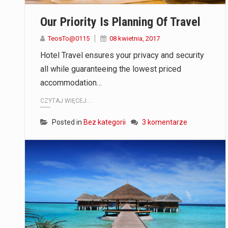
Our Priority Is Planning Of Travel
TeosTo@0115
08 kwietnia, 2017
Hotel Travel ensures your privacy and security
all while guaranteeing the lowest priced
accommodation…
CZYTAJ WIĘCEJ...
Posted in
Bez kategorii
3 komentarze