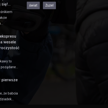
się!...
świat
Żużel
ośnikiem
akcie
h…
ekspresu
na wesele
uroczystość
 kawy to
e pożądane…
r pierwsze
e, że babcia
dziadek…