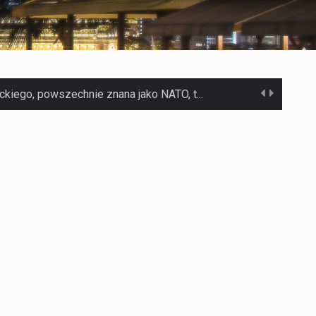
Jaką dynamikę wzrostu PKB przewidują prognozy gospodarcze dla Polski w 2026 roku? Prognozy dotyczące gospodarki Polski na rok 2026 sugerują, że Produkt Krajowy Brutto (PKB)…
Co to jest prognoza pogody na 14 dni? Prognoza pogody na 14 dni to niezwykle cenne narzędzie, które dostarcza szczegółowych informacji o długoterminowych warunkach atmosferycznych…
Co to jest serwis Aktualności Polska dzisiaj? Serwis Aktualności Polska dzisiaj to żywy i nowoczesny portal, który dostarcza najświeższe wieści z kraju i zagranicy. Obejmuje…
Co to jest cyberbezpieczeństwo w sieci? Cyberbezpieczeństwo w Internecie stanowi istotny element ochrony systemów informacyjnych. Jego zasadniczym celem jest zabezpieczenie przed różnorodnymi cyberzagrożeniami oraz ryzykiem,…
Czym były starożytne igrzyska olimpijskie w Grecji? Starożytne igrzyska olimpijskie odgrywały kluczową rolę w dziejach Grecji. Co cztery lata, w pięknej Olimpii, odbywały się te…
Co to jest globalne ocieplenie? Globalne ocieplenie to proces, który trwa od dłuższego czasu i prowadzi do podnoszenia się średnich temperatur zarówno na naszej planecie,…
Co to jest NATO? NATO, czyli Organizacja Traktatu Północnoatlantyckiego, to międzynarodowy sojusz wojskowy, który powstał 4 kwietnia 1949 roku. Jego głównym celem jest zapewnienie wolności…