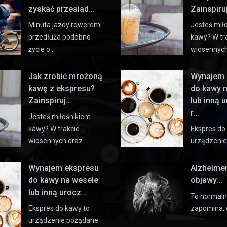
zyskać przesiad...
Zainspiruj 
Minuta jazdy rowerem
Jesteś mił
przedłuża podobno
kawy? W tr
życie o…
wiosennyc
Jak zrobić mrożoną
Wynajem 
kawę z ekspresu?
do kawy 
Zainspiruj...
lub inną 
r...
Jesteś miłośnikiem
kawy? W trakcie
Ekspres do
wiosennych oraz…
urządzeni
Wynajem ekspresu
Alzheime
do kawy na wesele
objawy...
lub inną urocz...
To normaln
Ekspres do kawy to
zapomina, 
urządzenie pożądane