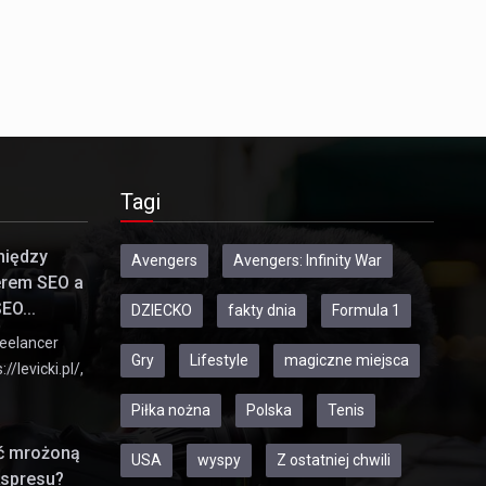
Tagi
między
Avengers
Avengers: Infinity War
erem SEO a
EO...
DZIECKO
fakty dnia
Formula 1
eelancer
Gry
Lifestyle
magiczne miejsca
//levicki.pl/,
Piłka nożna
Polska
Tenis
ić mrożoną
USA
wyspy
Z ostatniej chwili
kspresu?