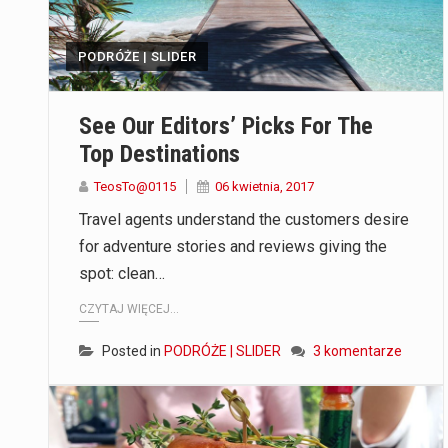
PODRÓŻE | SLIDER
See Our Editors’ Picks For The
Top Destinations
TeosTo@0115
06 kwietnia, 2017
Travel agents understand the customers desire
for adventure stories and reviews giving the
spot: clean…
CZYTAJ WIĘCEJ...
Posted in
PODRÓŻE | SLIDER
3 komentarze