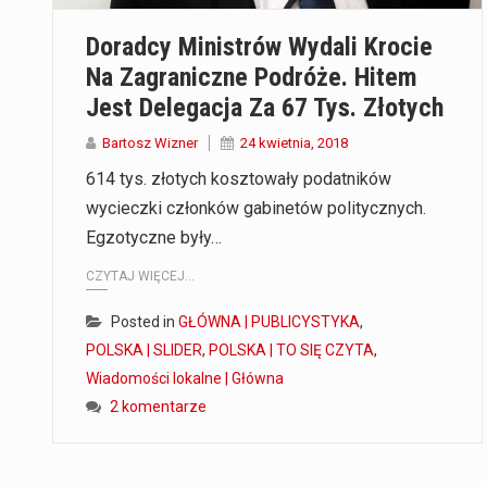
Doradcy Ministrów Wydali Krocie
Na Zagraniczne Podróże. Hitem
Jest Delegacja Za 67 Tys. Złotych
Bartosz Wizner
24 kwietnia, 2018
614 tys. złotych kosztowały podatników
wycieczki członków gabinetów politycznych.
Egzotyczne były…
CZYTAJ WIĘCEJ...
Posted in
GŁÓWNA | PUBLICYSTYKA
,
POLSKA | SLIDER
,
POLSKA | TO SIĘ CZYTA
,
Wiadomości lokalne | Główna
2 komentarze