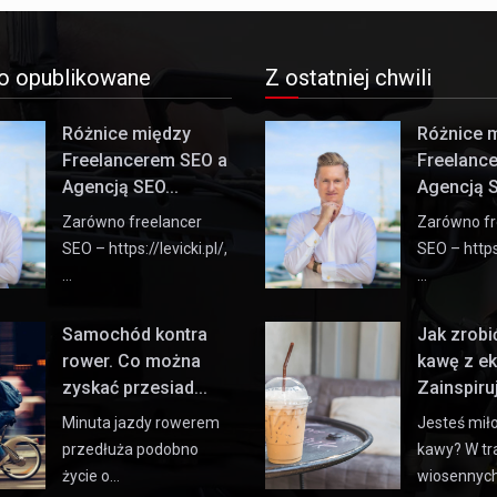
o opublikowane
Z ostatniej chwili
Różnice między
Różnice 
Freelancerem SEO a
Freelanc
Agencją SEO...
Agencją S
Zarówno freelancer
Zarówno fr
SEO – https://levicki.pl/,
SEO – https:
…
…
Samochód kontra
Jak zrob
rower. Co można
kawę z e
zyskać przesiad...
Zainspiruj 
Minuta jazdy rowerem
Jesteś mił
przedłuża podobno
kawy? W tr
życie o…
wiosennyc