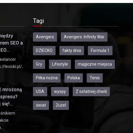
Tagi
między
Avengers
Avengers: Infinity War
erem SEO a
EO...
DZIECKO
fakty dnia
Formula 1
eelancer
Gry
Lifestyle
magiczne miejsca
//levicki.pl/,
Piłka nożna
Polska
Tenis
ić mrożoną
USA
wyspy
Z ostatniej chwili
kspresu?
się!...
świat
Żużel
ośnikiem
akcie
h…