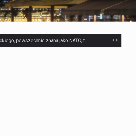
Czym jest Organizacja Traktatu Północnoatlantyckiego? Organizacja Traktatu Północnoatlantyckiego, powszechnie znana jako NATO, to międzynarodowy sojusz polityczno-wojskowy, który powstał 4 kwietnia 1949 roku. Został założony przez…
Jaką dynamikę wzrostu PKB przewidują prognozy gospodarcze dla Polski w 2026 roku? Prognozy dotyczące gospodarki Polski na rok 2026 sugerują, że Produkt Krajowy Brutto (PKB)…
Co to jest prognoza pogody na 14 dni? Prognoza pogody na 14 dni to niezwykle cenne narzędzie, które dostarcza szczegółowych informacji o długoterminowych warunkach atmosferycznych…
Co to jest serwis Aktualności Polska dzisiaj? Serwis Aktualności Polska dzisiaj to żywy i nowoczesny portal, który dostarcza najświeższe wieści z kraju i zagranicy. Obejmuje…
Co to jest cyberbezpieczeństwo w sieci? Cyberbezpieczeństwo w Internecie stanowi istotny element ochrony systemów informacyjnych. Jego zasadniczym celem jest zabezpieczenie przed różnorodnymi cyberzagrożeniami oraz ryzykiem,…
Czym były starożytne igrzyska olimpijskie w Grecji? Starożytne igrzyska olimpijskie odgrywały kluczową rolę w dziejach Grecji. Co cztery lata, w pięknej Olimpii, odbywały się te…
Co to jest globalne ocieplenie? Globalne ocieplenie to proces, który trwa od dłuższego czasu i prowadzi do podnoszenia się średnich temperatur zarówno na naszej planecie,…