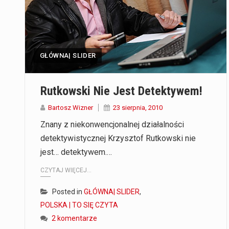
GŁÓWNA| SLIDER
Rutkowski Nie Jest Detektywem!
Bartosz Wizner
23 sierpnia, 2010
Znany z niekonwencjonalnej działalności
detektywistycznej Krzysztof Rutkowski nie
jest… detektywem.…
CZYTAJ WIĘCEJ...
Posted in
GŁÓWNA| SLIDER
,
POLSKA | TO SIĘ CZYTA
2 komentarze