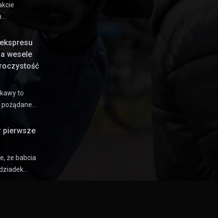
akcie
h…
ekspresu
na wesele
uroczystość
 kawy to
e pożądane…
r pierwsze
e, że babcia
dziadek…