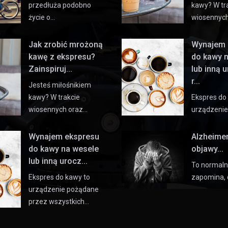
przedłuża podobno
kawy? W tr
życie o…
wiosennyc
Jak zrobić mrożoną
Wynajem 
kawę z ekspresu?
do kawy 
Zainspiruj...
lub inną 
r...
Jesteś miłośnikiem
kawy? W trakcie
Ekspres do
wiosennych oraz…
urządzeni
Wynajem ekspresu
Alzheime
do kawy na wesele
objawy...
lub inną urocz...
To normaln
Ekspres do kawy to
zapomina, 
urządzenie pożądane
przez wszystkich…