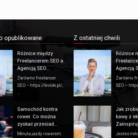
o opublikowane
Z ostatniej chwili
Różnice między
Różnice 
Freelancerem SEO a
Freelanc
Agencją SEO...
Agencją S
Zarówno freelancer
Zarówno fr
SEO – https://levicki.pl/,
SEO – https:
…
…
Samochód kontra
Jak zrob
rower. Co można
kawę z e
zyskać przesiad...
Zainspiruj 
Minuta jazdy rowerem
Jesteś mił