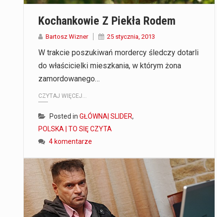
Kochankowie Z Piekła Rodem
Bartosz Wizner
25 stycznia, 2013
W trakcie poszukiwań mordercy śledczy dotarli
do właścicielki mieszkania, w którym żona
zamordowanego…
CZYTAJ WIĘCEJ...
Posted in
GŁÓWNA| SLIDER
,
POLSKA | TO SIĘ CZYTA
4 komentarze