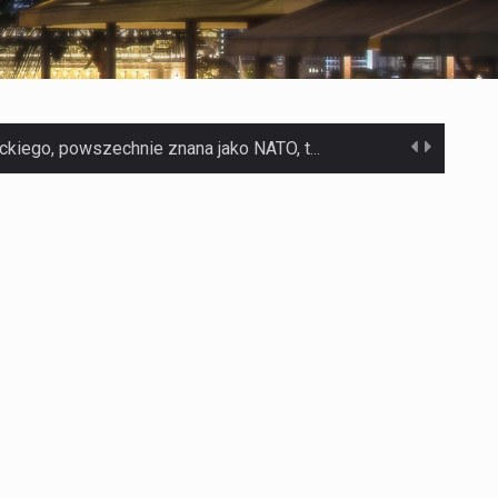
Czym jest Organizacja Traktatu Północnoatlantyckiego? Organizacja Traktatu Północnoatlantyckiego, powszechnie znana jako NATO, to międzynarodowy sojusz polityczno-wojskowy, który powstał 4 kwietnia 1949 roku. Został założony przez…
Jaką dynamikę wzrostu PKB przewidują prognozy gospodarcze dla Polski w 2026 roku? Prognozy dotyczące gospodarki Polski na rok 2026 sugerują, że Produkt Krajowy Brutto (PKB)…
Co to jest prognoza pogody na 14 dni? Prognoza pogody na 14 dni to niezwykle cenne narzędzie, które dostarcza szczegółowych informacji o długoterminowych warunkach atmosferycznych…
Co to jest serwis Aktualności Polska dzisiaj? Serwis Aktualności Polska dzisiaj to żywy i nowoczesny portal, który dostarcza najświeższe wieści z kraju i zagranicy. Obejmuje…
Co to jest cyberbezpieczeństwo w sieci? Cyberbezpieczeństwo w Internecie stanowi istotny element ochrony systemów informacyjnych. Jego zasadniczym celem jest zabezpieczenie przed różnorodnymi cyberzagrożeniami oraz ryzykiem,…
Czym były starożytne igrzyska olimpijskie w Grecji? Starożytne igrzyska olimpijskie odgrywały kluczową rolę w dziejach Grecji. Co cztery lata, w pięknej Olimpii, odbywały się te…
Co to jest globalne ocieplenie? Globalne ocieplenie to proces, który trwa od dłuższego czasu i prowadzi do podnoszenia się średnich temperatur zarówno na naszej planecie,…
Co to jest NATO? NATO, czyli Organizacja Traktatu Północnoatlantyckiego, to międzynarodowy sojusz wojskowy, który powstał 4 kwietnia 1949 roku. Jego głównym celem jest zapewnienie wolności…