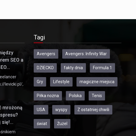
Tagi
między
Avengers
Avengers: Infinity War
erem SEO a
EO...
DZIECKO
fakty dnia
Formula 1
eelancer
Gry
Lifestyle
magiczne miejsca
//levicki.pl/,
Piłka nożna
Polska
Tenis
ić mrożoną
USA
wyspy
Z ostatniej chwili
kspresu?
się!...
świat
Żużel
ośnikiem