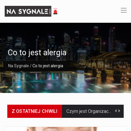
Co to jest alergia
Na Sygnale
/
Co to jest alergia
Z OSTATNIEJ CHWILI
Czym jest Organizacja Traktatu Północnoatlantyckiego? Organizacja Traktatu Północnoatlantyckiego, powszechnie znana jako NATO, to międzynarodowy sojusz polityczno-wojskowy, który powstał 4 kwietnia 1949 roku. Został założony przez…
Jaką dynamikę wzrostu PKB przewidują prognozy gospodarcze dla Polski w 2026 roku? Prognozy dotyczące gospodarki Polski na rok 2026 sugerują, że Produkt Krajowy Brutto (PKB)…