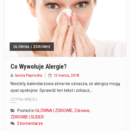
Co to jest prognoza pogody na 14 dni? Prognoza pogody na 14 dni to niezwykle cenne narzędzie, które dostarcza szczegółowych informacji o długoterminowych warunkach atmosferycznych…
Co to jest serwis Aktualności Polska dzisiaj? Serwis Aktualności Polska dzisiaj to żywy i nowoczesny portal, który dostarcza najświeższe wieści z kraju i zagranicy. Obejmuje…
Co to jest cyberbezpieczeństwo w sieci? Cyberbezpieczeństwo w Internecie stanowi istotny element ochrony systemów informacyjnych. Jego zasadniczym celem jest zabezpieczenie przed różnorodnymi cyberzagrożeniami oraz ryzykiem,…
GŁÓWNA | ZDROWIE
Czym były starożytne igrzyska olimpijskie w Grecji? Starożytne igrzyska olimpijskie odgrywały kluczową rolę w dziejach Grecji. Co cztery lata, w pięknej Olimpii, odbywały się te…
Co to jest globalne ocieplenie? Globalne ocieplenie to proces, który trwa od dłuższego czasu i prowadzi do podnoszenia się średnich temperatur zarówno na naszej planecie,…
Co Wywołuje Alergie?
Co to jest NATO? NATO, czyli Organizacja Traktatu Północnoatlantyckiego, to międzynarodowy sojusz wojskowy, który powstał 4 kwietnia 1949 roku. Jego głównym celem jest zapewnienie wolności…
Iwona Paprocka
12 marca, 2018
Niestety, kalendarzowa zima nie oznacza, że alergicy mogą
Estetyka i styl: Elegancja vs Minimalizm Główną różnicą, którą widać na pierwszy rzut oka, jest sposób pracy materiału. Rolety rzymskie to produkt typu "2 w 1"…
spać spokojnie. Sprawdź ten tekst i zobacz,…
CZYTAJ WIĘCEJ...
Co charakteryzuje wojnę na Ukrainie w 2026 roku? W 2026 roku wojna na Ukrainie trwa już pięć lat, a jej przebieg charakteryzuje się intensywnymi działaniami…
Posted in
GŁÓWNA | ZDROWIE
,
Zdrowie
,
ZDROWIE | SLIDER
3 komentarze