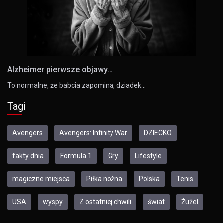
Alzheimer pierwsze objawy...
To normalne, że babcia zapomina, dziadek…
Tagi
Avengers
Avengers: Infinity War
DZIECKO
fakty dnia
Formula 1
Gry
Lifestyle
magiczne miejsca
Piłka nożna
Polska
Tenis
USA
wyspy
Z ostatniej chwili
świat
Żużel