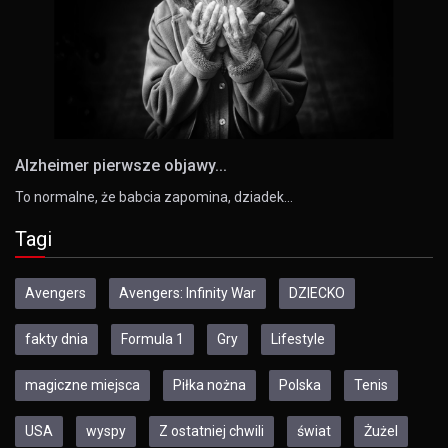
Alzheimer pierwsze objawy...
To normalne, że babcia zapomina, dziadek…
Tagi
Avengers
Avengers: Infinity War
DZIECKO
fakty dnia
Formula 1
Gry
Lifestyle
magiczne miejsca
Piłka nożna
Polska
Tenis
USA
wyspy
Z ostatniej chwili
świat
Żużel