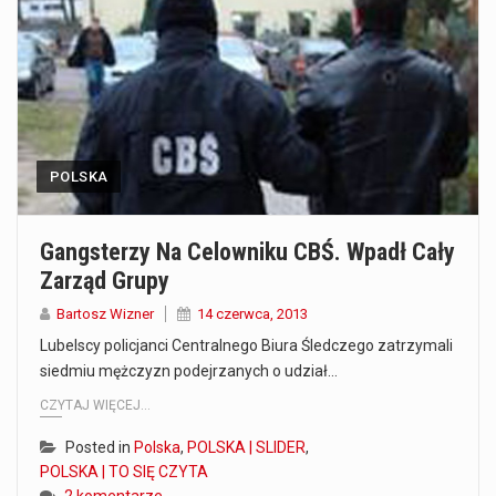
Co to jest serwis Aktualności Polska dzisiaj? Serwis Aktualności Polska dzisiaj to żywy i nowoczesny portal, który dostarcza najświeższe wieści z kraju i zagranicy. Obejmuje…
Co to jest cyberbezpieczeństwo w sieci? Cyberbezpieczeństwo w Internecie stanowi istotny element ochrony systemów informacyjnych. Jego zasadniczym celem jest zabezpieczenie przed różnorodnymi cyberzagrożeniami oraz ryzykiem,…
Czym były starożytne igrzyska olimpijskie w Grecji? Starożytne igrzyska olimpijskie odgrywały kluczową rolę w dziejach Grecji. Co cztery lata, w pięknej Olimpii, odbywały się te…
POLSKA
Co to jest globalne ocieplenie? Globalne ocieplenie to proces, który trwa od dłuższego czasu i prowadzi do podnoszenia się średnich temperatur zarówno na naszej planecie,…
Co to jest NATO? NATO, czyli Organizacja Traktatu Północnoatlantyckiego, to międzynarodowy sojusz wojskowy, który powstał 4 kwietnia 1949 roku. Jego głównym celem jest zapewnienie wolności…
Gangsterzy Na Celowniku CBŚ. Wpadł Cały
Zarząd Grupy
Estetyka i styl: Elegancja vs Minimalizm Główną różnicą, którą widać na pierwszy rzut oka, jest sposób pracy materiału. Rolety rzymskie to produkt typu "2 w 1"…
Bartosz Wizner
14 czerwca, 2013
Co charakteryzuje wojnę na Ukrainie w 2026 roku? W 2026 roku wojna na Ukrainie trwa już pięć lat, a jej przebieg charakteryzuje się intensywnymi działaniami…
Lubelscy policjanci Centralnego Biura Śledczego zatrzymali
siedmiu mężczyzn podejrzanych o udział…
Czym jest Organizacja Traktatu Północnoatlantyckiego? Organizacja Traktatu Północnoatlantyckiego, powszechnie znana jako NATO, to międzynarodowy sojusz polityczno-wojskowy, który powstał 4 kwietnia 1949 roku. Został założony przez…
CZYTAJ WIĘCEJ...
Posted in
Polska
,
POLSKA | SLIDER
,
POLSKA | TO SIĘ CZYTA
2 komentarze