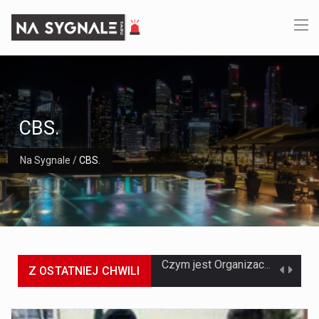
CBS.
Na Sygnale
/
CBS.
Z OSTATNIEJ CHWILI
Jaką dynamikę wzrostu PKB przewidują prognozy gospodarcze dla Polski w 2026 roku? Prognozy dotyczące gospodarki Polski na rok 2026 sugerują, że Produkt Krajowy Brutto (PKB)…
Co to jest prognoza pogody na 14 dni? Prognoza pogody na 14 dni to niezwykle cenne narzędzie, które dostarcza szczegółowych informacji o długoterminowych warunkach atmosferycznych…