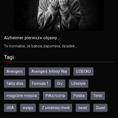
Alzheimer pierwsze objawy...
To normalne, że babcia zapomina, dziadek…
Tagi
Avengers
Avengers: Infinity War
DZIECKO
fakty dnia
Formula 1
Gry
Lifestyle
magiczne miejsca
Piłka nożna
Polska
Tenis
USA
wyspy
Z ostatniej chwili
świat
Żużel