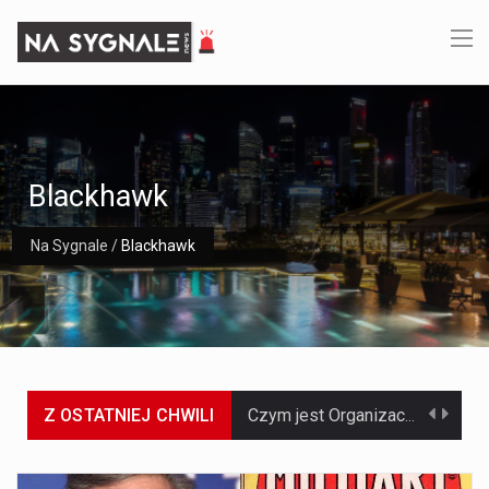
Blackhawk
Na Sygnale
/
Blackhawk
Z OSTATNIEJ CHWILI
Czym jest Organizacja Traktatu Północnoatlantyckiego? Organizacja Traktatu Północnoatlantyckiego, powszechnie znana jako NATO, to międzynarodowy sojusz polityczno-wojskowy, który powstał 4 kwietnia 1949 roku. Został założony przez…
Jaką dynamikę wzrostu PKB przewidują prognozy gospodarcze dla Polski w 2026 roku? Prognozy dotyczące gospodarki Polski na rok 2026 sugerują, że Produkt Krajowy Brutto (PKB)…