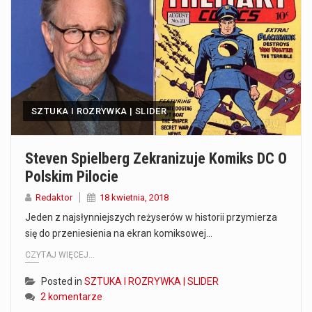
Co to jest prognoza pogody na 14 dni? Prognoza pogody na 14 dni to niezwykle cenne narzędzie, które dostarcza szczegółowych informacji o długoterminowych warunkach atmosferycznych…
Co to jest serwis Aktualności Polska dzisiaj? Serwis Aktualności Polska dzisiaj to żywy i nowoczesny portal, który dostarcza najświeższe wieści z kraju i zagranicy. Obejmuje…
Co to jest cyberbezpieczeństwo w sieci? Cyberbezpieczeństwo w Internecie stanowi istotny element ochrony systemów informacyjnych. Jego zasadniczym celem jest zabezpieczenie przed różnorodnymi cyberzagrożeniami oraz ryzykiem,…
SZTUKA I ROZRYWKA | SLIDER
Czym były starożytne igrzyska olimpijskie w Grecji? Starożytne igrzyska olimpijskie odgrywały kluczową rolę w dziejach Grecji. Co cztery lata, w pięknej Olimpii, odbywały się te…
Co to jest globalne ocieplenie? Globalne ocieplenie to proces, który trwa od dłuższego czasu i prowadzi do podnoszenia się średnich temperatur zarówno na naszej planecie,…
Steven Spielberg Zekranizuje Komiks DC O
Polskim Pilocie
Co to jest NATO? NATO, czyli Organizacja Traktatu Północnoatlantyckiego, to międzynarodowy sojusz wojskowy, który powstał 4 kwietnia 1949 roku. Jego głównym celem jest zapewnienie wolności…
Redaktor
18 kwietnia, 2018
Estetyka i styl: Elegancja vs Minimalizm Główną różnicą, którą widać na pierwszy rzut oka, jest sposób pracy materiału. Rolety rzymskie to produkt typu "2 w 1"…
Jeden z najsłynniejszych reżyserów w historii przymierza
się do przeniesienia na ekran komiksowej…
Co charakteryzuje wojnę na Ukrainie w 2026 roku? W 2026 roku wojna na Ukrainie trwa już pięć lat, a jej przebieg charakteryzuje się intensywnymi działaniami…
CZYTAJ WIĘCEJ...
Posted in
SZTUKA I ROZRYWKA | SLIDER
2 komentarze