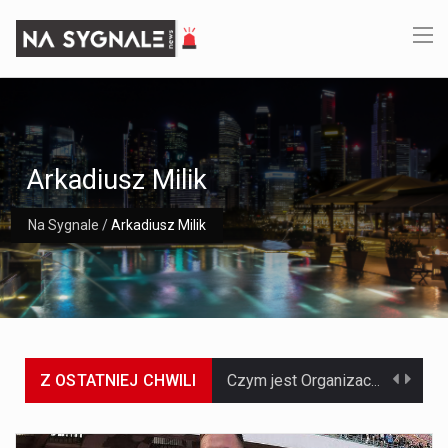
Arkadiusz Milik
Na Sygnale
/
Arkadiusz Milik
Z OSTATNIEJ CHWILI
Czym jest Organizacja Traktatu Północnoatlantyckiego? Organizacja Traktatu Północnoatlantyckiego, powszechnie znana jako NATO, to międzynarodowy sojusz polityczno-wojskowy, który powstał 4 kwietnia 1949 roku. Został założony przez…
Jaką dynamikę wzrostu PKB przewidują prognozy gospodarcze dla Polski w 2026 roku? Prognozy dotyczące gospodarki Polski na rok 2026 sugerują, że Produkt Krajowy Brutto (PKB)…