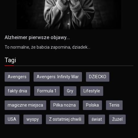
Alzheimer pierwsze objawy...
To normalne, że babcia zapomina, dziadek…
Tagi
Avengers
Avengers: Infinity War
DZIECKO
fakty dnia
Formula 1
Gry
Lifestyle
magiczne miejsca
Piłka nożna
Polska
Tenis
USA
wyspy
Z ostatniej chwili
świat
Żużel