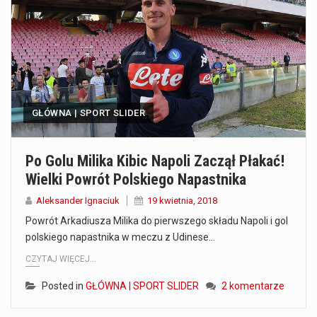
Co to jest prognoza pogody na 14 dni? Prognoza pogody na 14 dni to niezwykle cenne narzędzie, które dostarcza szczegółowych informacji o długoterminowych warunkach atmosferycznych…
Co to jest serwis Aktualności Polska dzisiaj? Serwis Aktualności Polska dzisiaj to żywy i nowoczesny portal, który dostarcza najświeższe wieści z kraju i zagranicy. Obejmuje…
Co to jest cyberbezpieczeństwo w sieci? Cyberbezpieczeństwo w Internecie stanowi istotny element ochrony systemów informacyjnych. Jego zasadniczym celem jest zabezpieczenie przed różnorodnymi cyberzagrożeniami oraz ryzykiem,…
GŁÓWNA | SPORT SLIDER
Czym były starożytne igrzyska olimpijskie w Grecji? Starożytne igrzyska olimpijskie odgrywały kluczową rolę w dziejach Grecji. Co cztery lata, w pięknej Olimpii, odbywały się te…
Co to jest globalne ocieplenie? Globalne ocieplenie to proces, który trwa od dłuższego czasu i prowadzi do podnoszenia się średnich temperatur zarówno na naszej planecie,…
Po Golu Milika Kibic Napoli Zaczął Płakać!
Wielki Powrót Polskiego Napastnika
Co to jest NATO? NATO, czyli Organizacja Traktatu Północnoatlantyckiego, to międzynarodowy sojusz wojskowy, który powstał 4 kwietnia 1949 roku. Jego głównym celem jest zapewnienie wolności…
Aleksander Ignaciuk
19 kwietnia, 2018
Estetyka i styl: Elegancja vs Minimalizm Główną różnicą, którą widać na pierwszy rzut oka, jest sposób pracy materiału. Rolety rzymskie to produkt typu "2 w 1"…
Powrót Arkadiusza Milika do pierwszego składu Napoli i gol
polskiego napastnika w meczu z Udinese…
Co charakteryzuje wojnę na Ukrainie w 2026 roku? W 2026 roku wojna na Ukrainie trwa już pięć lat, a jej przebieg charakteryzuje się intensywnymi działaniami…
CZYTAJ WIĘCEJ...
Posted in
GŁÓWNA | SPORT SLIDER
2 komentarze