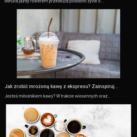
Minuta jazdy rowerem przedłuża podobno życie o…
Jak zrobić mrożoną kawę z ekspresu? Zainspiruj...
Jesteś miłośnikiem kawy? W trakcie wiosennych oraz…