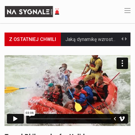
Z OSTATNIEJ CHWILI
Jaką dynamikę wzrostu PKB przewidują prognozy gospodarcze dla Polski w 2026 roku? Prognozy dotyczące gospodarki Polski na rok 2026 sugerują, że Produkt Krajowy Brutto (PKB)…
Co to jest prognoza pogody na 14 dni? Prognoza pogody na 14 dni to niezwykle cenne narzędzie, które dostarcza szczegółowych informacji o długoterminowych warunkach atmosferycznych…
Co to jest serwis Aktualności Polska dzisiaj? Serwis Aktualności Polska dzisiaj to żywy i nowoczesny portal, który dostarcza najświeższe wieści z kraju i zagranicy. Obejmuje…
Co to jest cyberbezpieczeństwo w sieci? Cyberbezpieczeństwo w Internecie stanowi istotny element ochrony systemów informacyjnych. Jego zasadniczym celem jest zabezpieczenie przed różnorodnymi cyberzagrożeniami oraz ryzykiem,…
Czym były starożytne igrzyska olimpijskie w Grecji? Starożytne igrzyska olimpijskie odgrywały kluczową rolę w dziejach Grecji. Co cztery lata, w pięknej Olimpii, odbywały się te…
Co to jest globalne ocieplenie? Globalne ocieplenie to proces, który trwa od dłuższego czasu i prowadzi do podnoszenia się średnich temperatur zarówno na naszej planecie,…
Co to jest NATO? NATO, czyli Organizacja Traktatu Północnoatlantyckiego, to międzynarodowy sojusz wojskowy, który powstał 4 kwietnia 1949 roku. Jego głównym celem jest zapewnienie wolności…