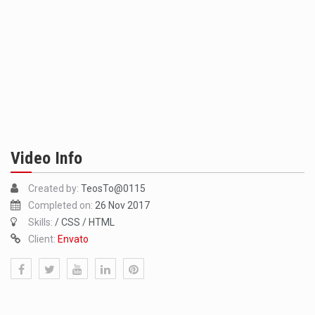
Video Info
Created by:
TeosTo@0115
Completed on:
26 Nov 2017
Skills:
/ CSS / HTML
Client:
Envato