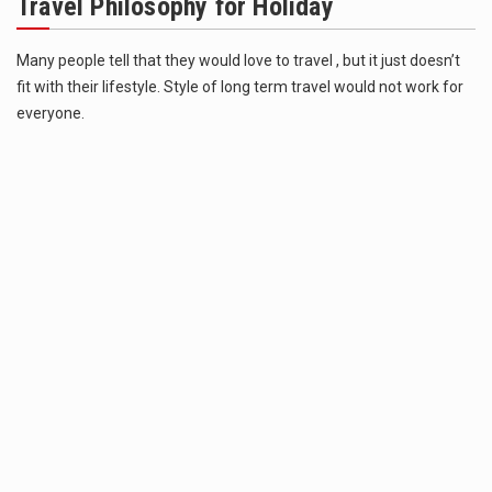
Travel Philosophy for Holiday
Estetyka i styl: Elegancja vs Minimalizm Główną różnicą, którą widać na pierwszy rzut oka, jest sposób pracy materiału. Rolety rzymskie to produkt typu "2 w 1"…
Co charakteryzuje wojnę na Ukrainie w 2026 roku? W 2026 roku wojna na Ukrainie trwa już pięć lat, a jej przebieg charakteryzuje się intensywnymi działaniami…
Many people tell that they would love to travel , but it just doesn’t
fit with their lifestyle. Style of long term travel would not work for
Czym jest Organizacja Traktatu Północnoatlantyckiego? Organizacja Traktatu Północnoatlantyckiego, powszechnie znana jako NATO, to międzynarodowy sojusz polityczno-wojskowy, który powstał 4 kwietnia 1949 roku. Został założony przez…
everyone.