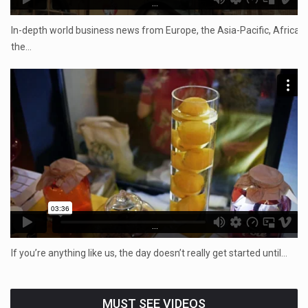
...
In-depth world business news from Europe, the Asia-Pacific, Africa,
the…
...
If you’re anything like us, the day doesn’t really get started until…
MUST SEE VIDEOS