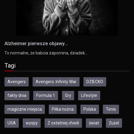
Alzheimer pierwsze objawy...
To normalne, że babcia zapomina, dziadek…
Tagi
Avengers
Avengers: Infinity War
DZIECKO
fakty dnia
Formula 1
Gry
Lifestyle
magiczne miejsca
Piłka nożna
Polska
Tenis
USA
wyspy
Z ostatniej chwili
świat
Żużel