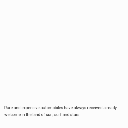
Estetyka i styl: Elegancja vs Minimalizm Główną różnicą, którą widać na pierwszy rzut oka, jest sposób pracy materiału. Rolety rzymskie to produkt typu "2 w 1"…
Co charakteryzuje wojnę na Ukrainie w 2026 roku? W 2026 roku wojna na Ukrainie trwa już pięć lat, a jej przebieg charakteryzuje się intensywnymi działaniami…
Rare and expensive automobiles have always received a ready
welcome in the land of sun, surf and stars.