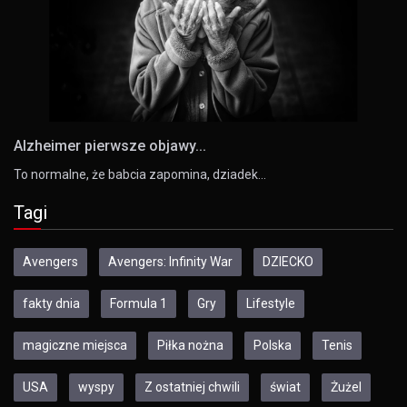
Alzheimer pierwsze objawy...
To normalne, że babcia zapomina, dziadek…
Tagi
Avengers
Avengers: Infinity War
DZIECKO
fakty dnia
Formula 1
Gry
Lifestyle
magiczne miejsca
Piłka nożna
Polska
Tenis
USA
wyspy
Z ostatniej chwili
świat
Żużel