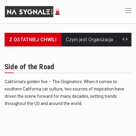
Czym jest Organizacja Traktatu Północnoatlantyckiego? Organizacja Traktatu Północnoatlantyckiego, powszechnie znana jako NATO, to międzynarodowy sojusz polityczno-wojskowy, który powstał 4 kwietnia 1949 roku. Został założony przez…
Z OSTATNIEJ CHWILI
Jaką dynamikę wzrostu PKB przewidują prognozy gospodarcze dla Polski w 2026 roku? Prognozy dotyczące gospodarki Polski na rok 2026 sugerują, że Produkt Krajowy Brutto (PKB)…
Co to jest prognoza pogody na 14 dni? Prognoza pogody na 14 dni to niezwykle cenne narzędzie, które dostarcza szczegółowych informacji o długoterminowych warunkach atmosferycznych…
Side of the Road
Co to jest serwis Aktualności Polska dzisiaj? Serwis Aktualności Polska dzisiaj to żywy i nowoczesny portal, który dostarcza najświeższe wieści z kraju i zagranicy. Obejmuje…
California’s golden five – The Originators. When it comes to
southern California car culture, two sources of inspiration have
Co to jest cyberbezpieczeństwo w sieci? Cyberbezpieczeństwo w Internecie stanowi istotny element ochrony systemów informacyjnych. Jego zasadniczym celem jest zabezpieczenie przed różnorodnymi cyberzagrożeniami oraz ryzykiem,…
driven the scene forward for many decades, setting trends
Czym były starożytne igrzyska olimpijskie w Grecji? Starożytne igrzyska olimpijskie odgrywały kluczową rolę w dziejach Grecji. Co cztery lata, w pięknej Olimpii, odbywały się te…
throughout the US and around the world.
Co to jest globalne ocieplenie? Globalne ocieplenie to proces, który trwa od dłuższego czasu i prowadzi do podnoszenia się średnich temperatur zarówno na naszej planecie,…
Co to jest NATO? NATO, czyli Organizacja Traktatu Północnoatlantyckiego, to międzynarodowy sojusz wojskowy, który powstał 4 kwietnia 1949 roku. Jego głównym celem jest zapewnienie wolności…