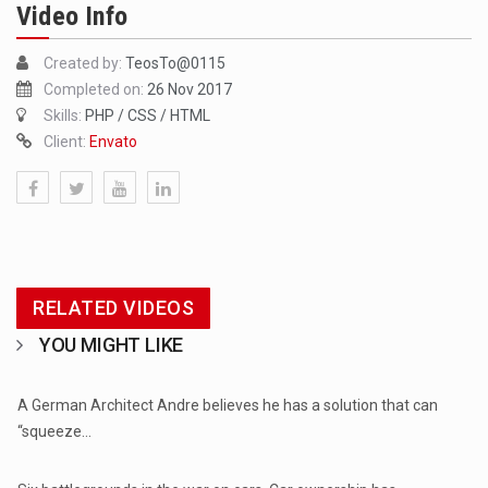
Video Info
Created by:
TeosTo@0115
Completed on:
26 Nov 2017
Skills:
PHP / CSS / HTML
Client:
Envato
RELATED VIDEOS
YOU MIGHT LIKE
...
A German Architect Andre believes he has a solution that can
“squeeze…
...