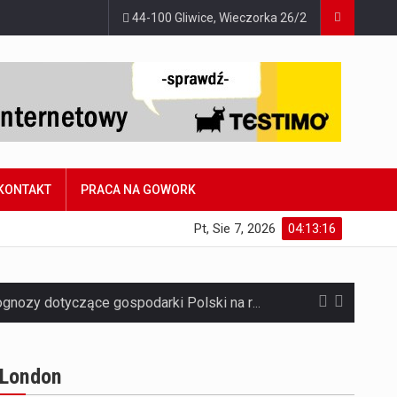
44-100 Gliwice, Wieczorka 26/2
KONTAKT
PRACA NA GOWORK
Pt, Sie 7, 2026
04:13:17
Jaką dynamikę wzrostu PKB przewidują prognozy gospodarcze dla Polski w 2026 roku? Prognozy dotyczące gospodarki Polski na rok 2026 sugerują, że Produkt Krajowy Brutto (PKB)…
Co to jest prognoza pogody na 14 dni? Prognoza pogody na 14 dni to niezwykle cenne narzędzie, które dostarcza szczegółowych informacji o długoterminowych warunkach atmosferycznych…
London
Co to jest serwis Aktualności Polska dzisiaj? Serwis Aktualności Polska dzisiaj to żywy i nowoczesny portal, który dostarcza najświeższe wieści z kraju i zagranicy. Obejmuje…