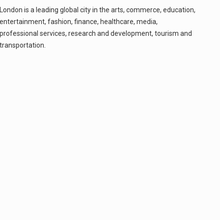
London is a leading global city in the arts, commerce, education,
Co to jest cyberbezpieczeństwo w sieci? Cyberbezpieczeństwo w Internecie stanowi istotny element ochrony systemów informacyjnych. Jego zasadniczym celem jest zabezpieczenie przed różnorodnymi cyberzagrożeniami oraz ryzykiem,…
entertainment, fashion, finance, healthcare, media,
professional services, research and development, tourism and
Czym były starożytne igrzyska olimpijskie w Grecji? Starożytne igrzyska olimpijskie odgrywały kluczową rolę w dziejach Grecji. Co cztery lata, w pięknej Olimpii, odbywały się te…
transportation.
Co to jest globalne ocieplenie? Globalne ocieplenie to proces, który trwa od dłuższego czasu i prowadzi do podnoszenia się średnich temperatur zarówno na naszej planecie,…
Co to jest NATO? NATO, czyli Organizacja Traktatu Północnoatlantyckiego, to międzynarodowy sojusz wojskowy, który powstał 4 kwietnia 1949 roku. Jego głównym celem jest zapewnienie wolności…
Estetyka i styl: Elegancja vs Minimalizm Główną różnicą, którą widać na pierwszy rzut oka, jest sposób pracy materiału. Rolety rzymskie to produkt typu "2 w 1"…
Co charakteryzuje wojnę na Ukrainie w 2026 roku? W 2026 roku wojna na Ukrainie trwa już pięć lat, a jej przebieg charakteryzuje się intensywnymi działaniami…
Czym jest Organizacja Traktatu Północnoatlantyckiego? Organizacja Traktatu Północnoatlantyckiego, powszechnie znana jako NATO, to międzynarodowy sojusz polityczno-wojskowy, który powstał 4 kwietnia 1949 roku. Został założony przez…