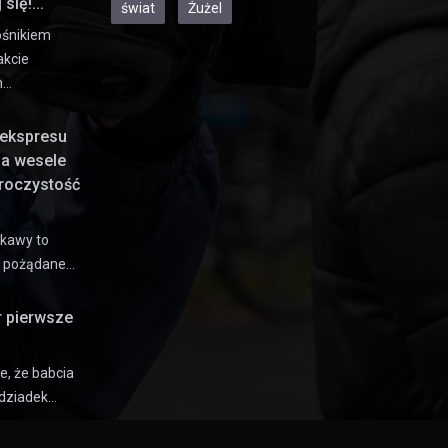
się!...
świat
Żużel
ośnikiem
akcie
h…
ekspresu
na wesele
uroczystość
 kawy to
e pożądane…
r pierwsze
e, że babcia
dziadek…