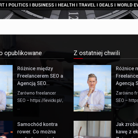
o opublikowane
Z ostatniej chwili
Różnice między
Różnice 
Freelancerem SEO a
Freelanc
Agencją SEO...
Agencją S
Zarówno freelancer
Zarówno fr
SEO – https://levicki.pl/,
SEO – https:
…
…
Samochód kontra
Jak zrob
rower. Co można
kawę z e