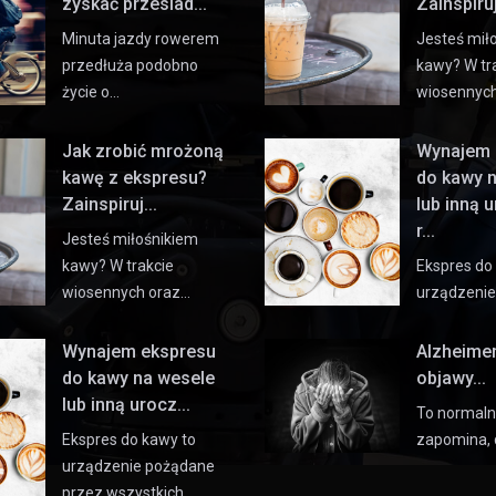
zyskać przesiad...
Zainspiruj 
Minuta jazdy rowerem
Jesteś mił
przedłuża podobno
kawy? W tr
życie o…
wiosennyc
Jak zrobić mrożoną
Wynajem 
kawę z ekspresu?
do kawy 
Zainspiruj...
lub inną 
r...
Jesteś miłośnikiem
kawy? W trakcie
Ekspres do
wiosennych oraz…
urządzeni
Wynajem ekspresu
Alzheime
do kawy na wesele
objawy...
lub inną urocz...
To normaln
Ekspres do kawy to
zapomina, 
urządzenie pożądane
przez wszystkich…