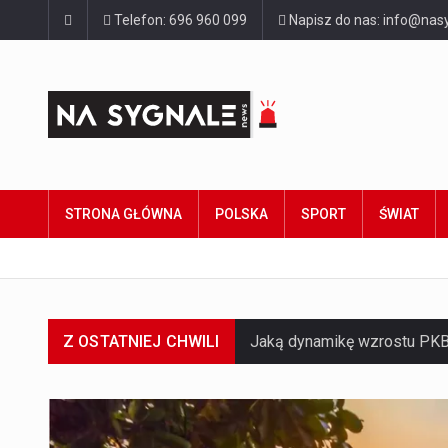
Telefon: 696 960 099
Napisz do nas: info@nasy
STRONA GŁÓWNA
POLSKA
SPORT
ŚWIAT
Z OSTATNIEJ CHWILI