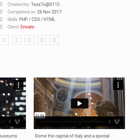
Created by:
TeosTo@0115
Completed on:
26 Nov 2017
Skills:
PHP / CSS / HTML
Client:
Envato
...
s museums
Rome the capital of Italy and a special