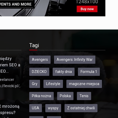
Tagi
między
Avengers
Avengers: Infinity War
erem SEO a
EO...
DZIECKO
fakty dnia
Formula 1
eelancer
Gry
Lifestyle
magiczne miejsca
//levicki.pl/,
Piłka nożna
Polska
Tenis
ić mrożoną
USA
wyspy
Z ostatniej chwili
kspresu?