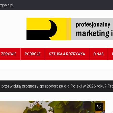
gnale.pl
ZDROWIE
PODRÓŻE
SZTUKA & ROZRYWKA
O NAS